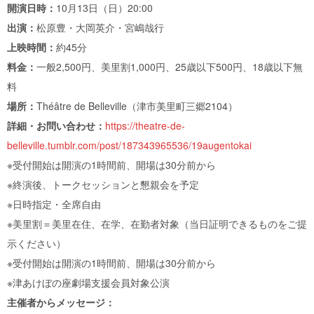
開演日時：
10月13日（日）20:00
出演：
松原豊・大岡英介・宮嶋哉行
上映時間：
約45分
料金：
一般2,500円、美里割1,000円、25歳以下500円、18歳以下無
料
場所：
Théâtre de Belleville（津市美里町三郷2104）
詳細・お問い合わせ：
https://theatre-de-
belleville.tumblr.com/post/187343965536/19augentokai
※受付開始は開演の1時間前、開場は30分前から
※終演後、トークセッションと懇親会を予定
※日時指定・全席自由
※美里割＝美里在住、在学、在勤者対象（当日証明できるものをご提
示ください）
※受付開始は開演の1時間前、開場は30分前から
※津あけぼの座劇場支援会員対象公演
主催者からメッセージ：