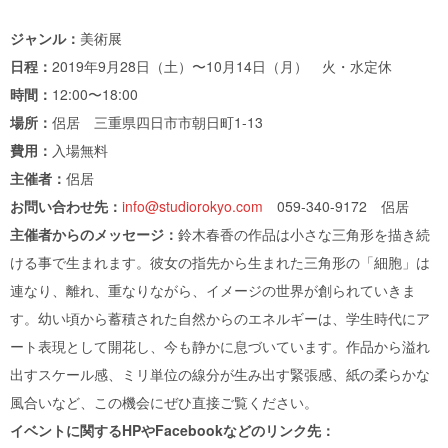
ジャンル：
美術展
日程：
2019年9月28日（土）〜10月14日（月） 火・水定休
時間：
12:00〜18:00
場所：
侶居 三重県四日市市朝日町1-13
費用：
入場無料
主催者：
侶居
お問い合わせ先：
info@studiorokyo.com
059-340-9172 侶居
主催者からのメッセージ：
鈴木春香の作品は小さな三角形を描き続
ける事で生まれます。彼女の指先から生まれた三角形の「細胞」は
連なり、離れ、重なりながら、イメージの世界が創られていきま
す。幼い頃から蓄積された自然からのエネルギーは、学生時代にア
ート表現として開花し、今も静かに息づいています。作品から溢れ
出すスケール感、ミリ単位の線分が生み出す緊張感、紙の柔らかな
風合いなど、この機会にぜひ直接ご覧ください。
イベントに関するHPやFacebookなどのリンク先：