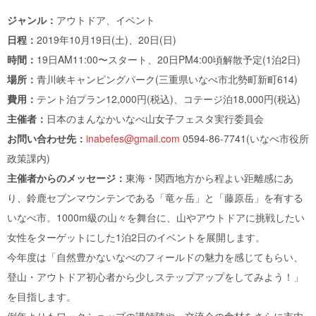
ジャンル：
アウトドア、イベント
日程：
2019年10月19日(土)、20日(日)
時間：
19日AM11:00〜スタート、20日PM4:00頃解散予定(1泊2日)
場所：
青川峡キャンピングパーク(三重県いなべ市北勢町新町614)
費用：
テント泊プラン12,000円(税込)、コテージ泊18,000円(税込)
主催者：
日本のまんなかいなべ山女子フェスタ実行委員会
お問い合わせ先：
inabefes@gmail.com
0594-86-7741(いなべ市役所
政策課内)
主催者からのメッセージ：
東海・関西地方から程よい距離感にあ
り、鈴鹿セブンマウンテンである「竜ヶ岳」と「藤原岳」を有する
いなべ市。1000m級の山々を舞台に、山やアウトドアに挑戦したい
女性をターゲットにした1泊2日のイベントを展開します。
今年度は「自然豊かないなべのフィールドの魅力を感じてもらい、
登山・アウトドア初心者から少しステップアップをしてみよう！」
を目指します。
例年よりもワークショップの講師陣や、交流会の食材をさらに市内