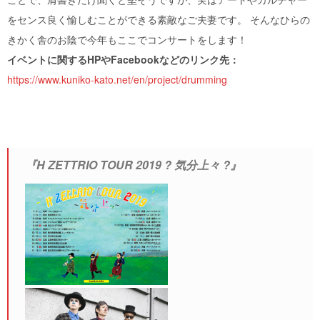
をセンス良く愉しむことができる素敵なご夫妻です。 そんなひらの
きかく舎のお陰で今年もここでコンサートをします！
イベントに関するHPやFacebookなどのリンク先：
https://www.kuniko-kato.net/en/project/drumming
『H ZETTRIO TOUR 2019 ? 気分上々 ?』