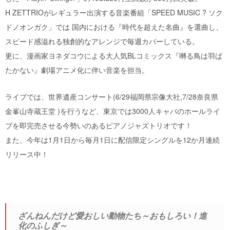
H ZETTRIOがレギュラー出演する音楽番組「SPEED MUSIC ? ソク
ドノオンガク」では 国内における『時代を超えた名曲』を選曲し、
スピード感溢れる独創的なアレンジで毎週カバーしている。
更に、漫画家ヨネダコウによる大人気BLコミックス『囀る鳥は羽ば
たかない』劇場アニメ化に伴い音楽を担当。
ライブでは、世界遺産コンサート(6/29福岡県宗像大社,7/28奈良県
金峯山寺蔵王堂 )を行うなど、東京では3000人キャパのホールライ
ブを即完売させる今勢いのあるピアノジャズトリオです！
また、今年は1月1日から毎月1日に配信限定シングルを12か月連続
リリース中！
ざんねんだけど愛おしい動物たち～おもしろい！進
化のふしぎ～