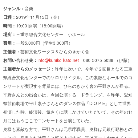
ジャンル：
音楽
日程：
2019年11月15日（金）
時間：
19:00 開演（18:00開場）
場所：
三重県総合文化センター 小ホール
費用：
一般5,000円（学生3,000円）
主催者：
芸術文化ワークス＆ひらのきかく舎
お問い合わせ先：
info@kuniko-kato.net
080-5075-5038 （伊藤）
主催者からのメッセージ：
昨年に次いで、今年で２回目となる三重
県総合文化センターでのソロリサイタル。この素敵なホールでのコ
ンサートが実現する背景には、ひらのきかく舎の平野さんが居る。
平野さんとの出会いは、今回公演する「ドラミング」を昨年、愛知
県芸術劇場で平山素子さんとのダンス作品「D O P E」として世界
初演した時。終演後、気さくに話しかけていただいて、その年の11
月にはもうここでコンサートを公演していた。
奥様も素敵な方で、平野さんは元県庁職員、奥様は元銀行勤務との
ことで、肩書きだけ聞くと堅そうですが、実はアートやカルチャー