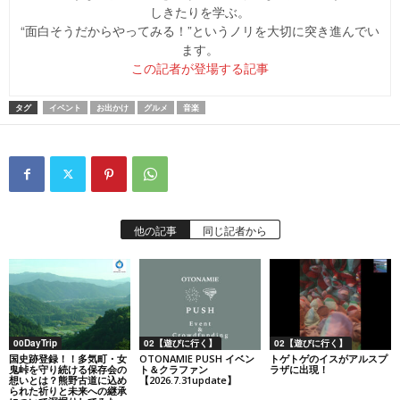
しきたりを学ぶ。
“面白そうだからやってみる！”というノリを大切に突き進んでい
ます。
この記者が登場する記事
タグ
イベント
お出かけ
グルメ
音楽
他の記事
同じ記者から
00DayTrip
02【遊びに行く】
02【遊びに行く】
国史跡登録！！多気町・女
OTONAMIE PUSH イベン
トゲトゲのイスがアルスプ
鬼峠を守り続ける保存会の
ト＆クラファン
ラザに出現！
想いとは？熊野古道に込め
【2026.7.31update】
られた祈りと未来への継承