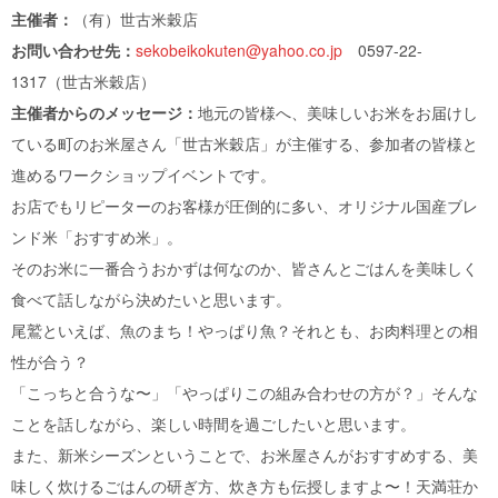
主催者：
（有）世古米穀店
お問い合わせ先：
sekobeikokuten@yahoo.co.jp
0597-22-
1317（世古米穀店）
主催者からのメッセージ：
地元の皆様へ、美味しいお米をお届けし
ている町のお米屋さん「世古米穀店」が主催する、参加者の皆様と
進めるワークショップイベントです。
お店でもリピーターのお客様が圧倒的に多い、オリジナル国産ブレ
ンド米「おすすめ米」。
そのお米に一番合うおかずは何なのか、皆さんとごはんを美味しく
食べて話しながら決めたいと思います。
尾鷲といえば、魚のまち！やっぱり魚？それとも、お肉料理との相
性が合う？
「こっちと合うな〜」「やっぱりこの組み合わせの方が？」そんな
ことを話しながら、楽しい時間を過ごしたいと思います。
また、新米シーズンということで、お米屋さんがおすすめする、美
味しく炊けるごはんの研ぎ方、炊き方も伝授しますよ〜！天満荘か