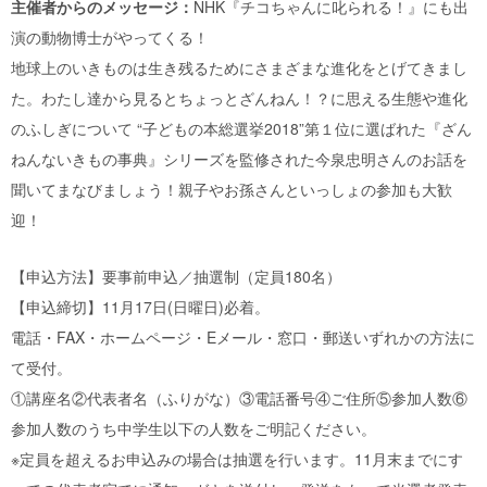
主催者からのメッセージ：
NHK『チコちゃんに叱られる！』にも出
演の動物博士がやってくる！
地球上のいきものは生き残るためにさまざまな進化をとげてきまし
た。わたし達から見るとちょっとざんねん！？に思える生態や進化
のふしぎについて “子どもの本総選挙2018”第１位に選ばれた『ざん
ねんないきもの事典』シリーズを監修された今泉忠明さんのお話を
聞いてまなびましょう！親子やお孫さんといっしょの参加も大歓
迎！
【申込方法】要事前申込／抽選制（定員180名）
【申込締切】11月17日(日曜日)必着。
電話・FAX・ホームページ・Eメール・窓口・郵送いずれかの方法に
て受付。
①講座名②代表者名（ふりがな）③電話番号④ご住所⑤参加人数⑥
参加人数のうち中学生以下の人数をご明記ください。
※定員を超えるお申込みの場合は抽選を行います。11月末までにす