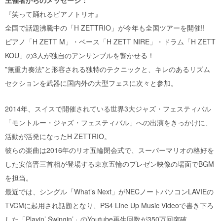
主催者からのメッセージ：
『笑って踊れるピアノトリオ』
全国で話題沸騰中の「H ZETTRIO」が今年も全国ツアーを開催!!
ピアノ「H ZETT M」・ベース「H ZETT NIRE」・ドラム「H ZETT
KOU」の3人が独自のアンサンブルを響かせる！
”無重力奏法”と形容される独特のテクニックと、キレのあるリズム
セクションを武器に国内外の大型フェスに次々と参加。
2014年、スイスで開催されている世界3大ジャズ・フェスティバル
「モントルー・ジャズ・フェスティバル」への出演をきっかけに、
活動が活発になったH ZETTRIO。
彼らの楽曲は2016年のリオ五輪閉会式で、スーパーマリオの格好を
した安倍晋三首相が登場する東京五輪のプレゼン映像の場面でBGM
を担当。
最近では、シングル「What’s Next」がNECノートパソコンLAVIEの
TVCMに起用され話題となり、PS4 Line Up Music Videoで書き下ろ
した「Playin’ Swingin’」のYoutube再生回数が350万回突破。