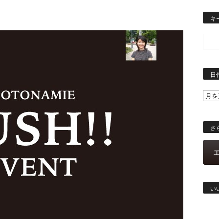
キ
日
さ
い