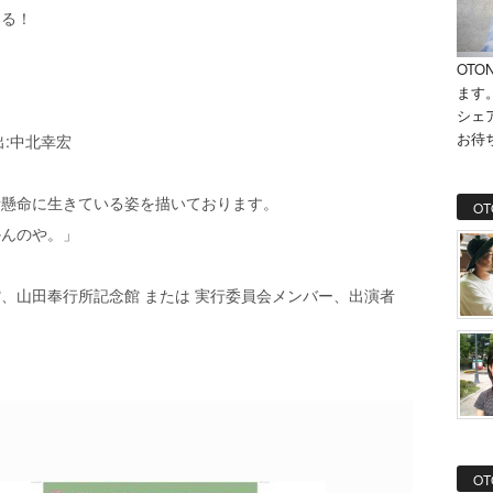
える！
OTO
ます
シェ
お待
:中北幸宏
。
所懸命に生きている姿を描いております。
OT
かんのや。」
、山田奉行所記念館 または 実行委員会メンバー、出演者
OT