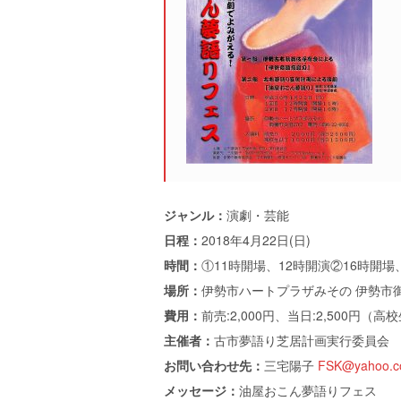
ジャンル：
演劇・芸能
日程：
2018年4月22日(日)
時間：
①11時開場、12時開演②16時開場
場所：
伊勢市ハートプラザみその 伊勢市御
費用：
前売:2,000円、当日:2,500円（高校
主催者：
古市夢語り芝居計画実行委員会
お問い合わせ先：
三宅陽子
FSK@yahoo.co
メッセージ：
油屋おこん夢語りフェス