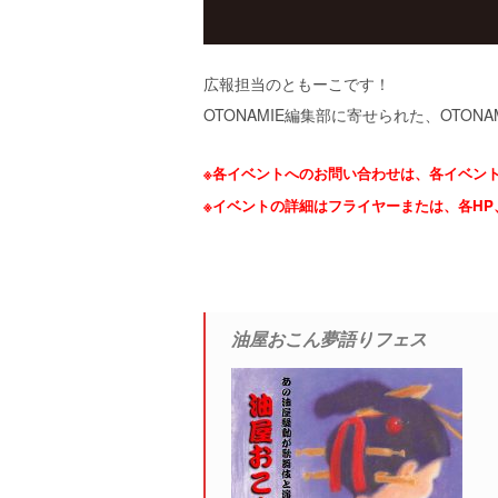
エ
）
広報担当のともーこです！
OTONAMIE編集部に寄せられた、OTONA
※各イベントへのお問い合わせは、各イベン
※イベントの詳細はフライヤーまたは、各HP
油屋おこん夢語りフェス