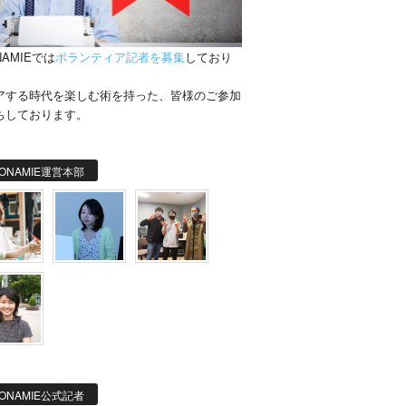
NAMIEでは
ボランティア記者を募集
しており
。
アする時代を楽しむ術を持った、皆様のご参加
ちしております。
ONAMIE運営本部
ONAMIE公式記者