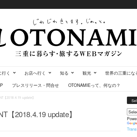
に行く
お店へ行く
知る
観光
世界の三重にな
P
プレスリリース・問合せ
OTONAMIEって、何なの？
NT【2018.4.19 update】
Se
T【2018.4.19 update】
Powe
Trans