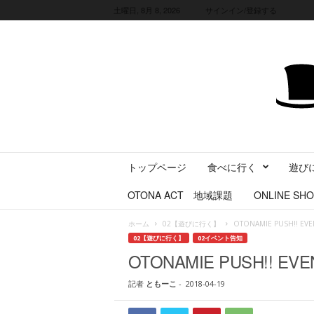
土曜日, 8月 8, 2026
サインイン/登録する
三
トップページ
食べに行く
遊び
重
県
OTONA ACT 地域課題
ONLINE SHO
に
暮
ホーム
02【遊びに行く】
OTONAMIE PUSH!! EVE
ら
02【遊びに行く】
02イベント告知
す
OTONAMIE PUSH!! EVEN
・
旅
記者
ともーこ
-
2018-04-19
す
る