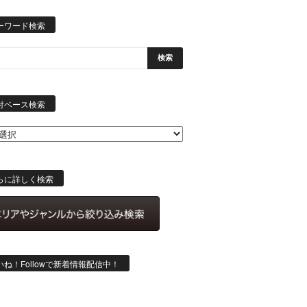
ーワード検索
日
付
付ベース検索
ベ
ー
ス
検
索
らに詳しく検索
いね！Followで新着情報配信中！