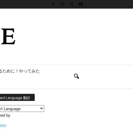
るために！やってみた
lect Language 翻訳
red by
late