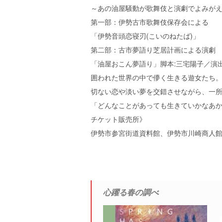
～あの油屋騒動が歌舞伎と演劇でよみが
第一部：伊勢古市歌舞伎保存会による
「伊勢音頭恋寝刃(こいのねたば)」
第二部：古市夢語り芝居計画による演劇
「油屋おこん夢語り」脚本:三宅陽子／演出
囲われた世界の中で儚く生きる遊女たち
切ない恋や淡い夢を交錯させながら、一
「どんなことがあっても生きていかなあ
チケット販売所》
伊勢市参宮街道資料館、伊勢市川崎商人館
心躍る春の調べ