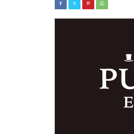
W
E
B
マ
ガ
ジ
ン
-
O
T
O
N
A
M
I
E
（
オ
ト
ナ
ミ