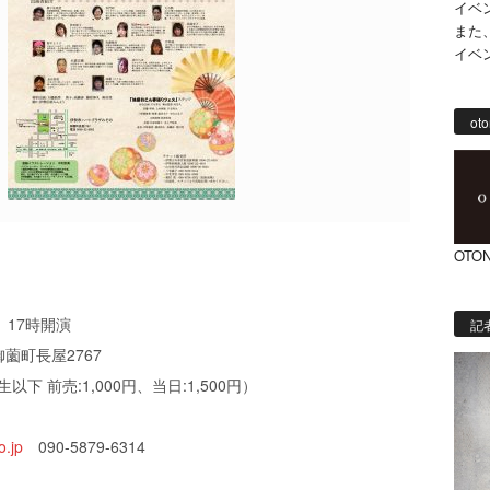
イベ
また
イベ
oto
OTON
、17時開演
記
薗町長屋2767
生以下 前売:1,000円、当日:1,500円）
.jp
090-5879-6314