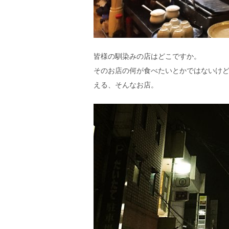
エ
）
皆様の馴染みの店はどこですか。
そのお店の何が食べたいとかではないけ
える、そんなお店。