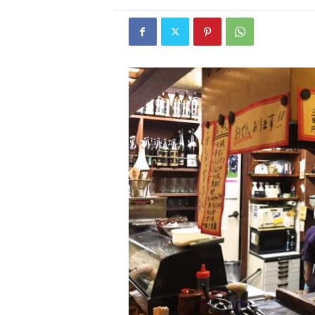
W
E
B
マ
ガ
ジ
ン
-
O
T
O
N
A
M
I
E
（
オ
ト
ナ
ミ