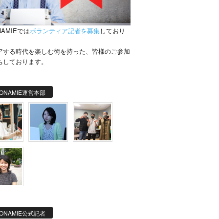
NAMIEでは
ボランティア記者を募集
しており
。
アする時代を楽しむ術を持った、皆様のご参加
ちしております。
ONAMIE運営本部
ONAMIE公式記者