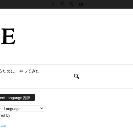
るために！やってみた
lect Language 翻訳
red by
late