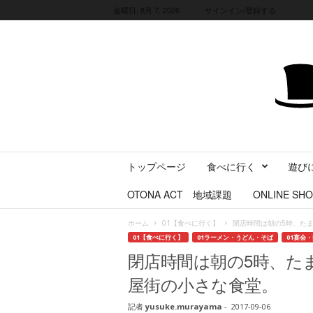
金曜日, 8月 7, 2026
サインイン/登録する
三
トップページ
食べに行く
遊び
重
県
OTONA ACT 地域課題
ONLINE SHO
に
暮
ホーム
01【食べに行く】
閉店時間は朝の5時、た
ら
01【食べに行く】
01ラーメン・うどん・そば
01宴会
す
閉店時間は朝の5時、た
・
旅
屋街の小さな食堂。
す
る
記者
yusuke.murayama
-
2017-09-06