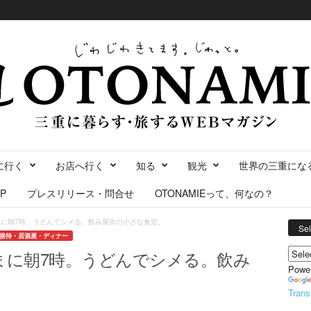
に行く
お店へ行く
知る
観光
世界の三重にな
P
プレスリリース・問合せ
OTONAMIEって、何なの？
まに朝7時。うどんでシメる。飲み屋街の小さな食堂。
Se
・接待・居酒屋・ディナー
まに朝7時。うどんでシメる。飲み
Powe
Trans