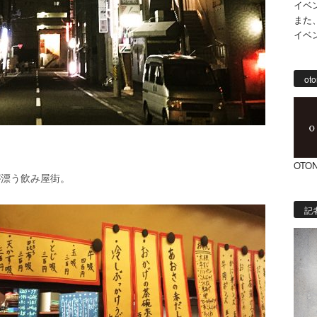
イベ
また
イベ
oto
OTON
が漂う飲み屋街。
記