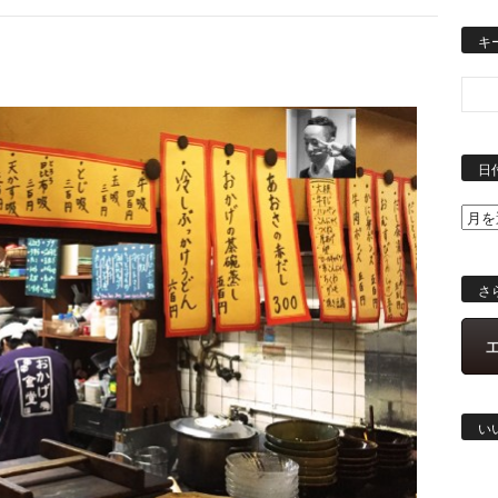
キ
日
さ
い