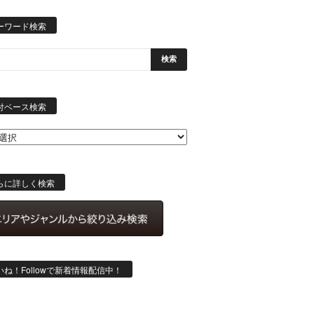
ーワード検索
日
付
付ベース検索
ベ
ー
ス
検
索
らに詳しく検索
いね！Followで新着情報配信中！