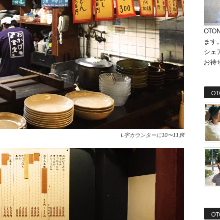
OTO
ます
シェ
お待
OT
L字カウンターに10〜11席
OT