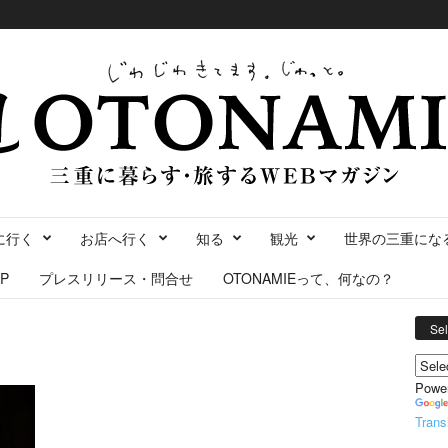
に行く
お店へ行く
知る
観光
世界の三重にな
P
プレスリリース・問合せ
OTONAMIEって、何なの？
Se
Powe
Trans