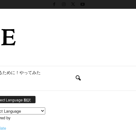
るために！やってみた
lect Language 翻訳
red by
late