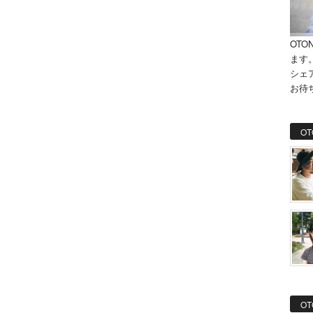
OTO
ます
シェ
お待
OT
OT