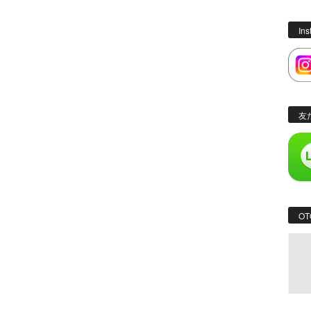
In
友
OT