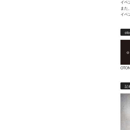
イベ
また
イベ
oto
OTON
記