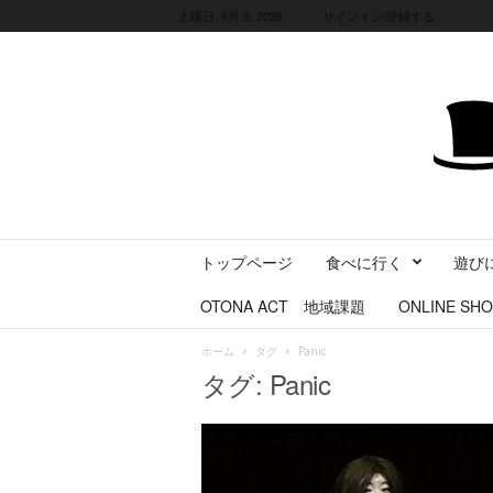
土曜日, 8月 8, 2026
サインイン/登録する
三
トップページ
食べに行く
遊び
重
県
OTONA ACT 地域課題
ONLINE SHO
に
暮
ホーム
タグ
Panic
ら
タグ: Panic
す
・
旅
す
る