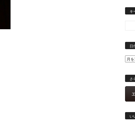
キ
日
さ
い