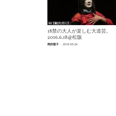
W
E
B
マ
02【遊びに行く】
ガ
ジ
18禁の大人が楽しむ大道芸。
ン
2016.6.18@松阪
-
2016-05-24
岡田聖子
-
O
T
O
N
A
M
I
E
（
オ
ト
ナ
ミ