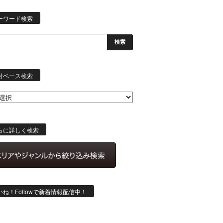
ーワード検索
日
付
付ベース検索
ベ
ー
ス
検
索
らに詳しく検索
いね！Followで新着情報配信中！