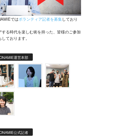
NAMIEでは
ボランティア記者を募集
しており
。
アする時代を楽しむ術を持った、皆様のご参加
ちしております。
ONAMIE運営本部
ONAMIE公式記者