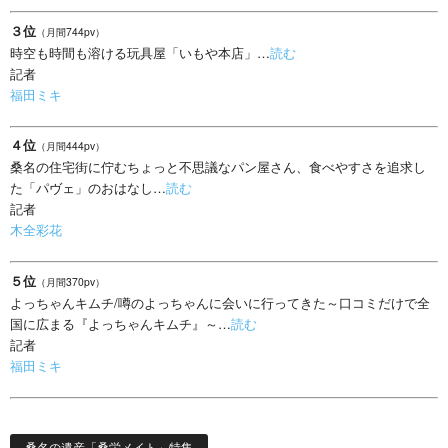
３位
（月間744pv）
時空も時間も溶ける玩具屋「いもや本店」…
読む
記者
福田ミキ
４位
（月間444pv）
桑名の住宅街に佇むちょっと不思議なパン屋さん、食べやすさを追求し
た「パヴェ」のおはなし…
読む
記者
木全彩花
５位
（月間370pv）
よっちゃんキムチ/噂のよっちゃんに会いに行ってきた～口コミだけで全
国に広まる『よっちゃんキムチ』～…
読む
記者
福田ミキ
桑名の遺産「桑栄メイト」特集