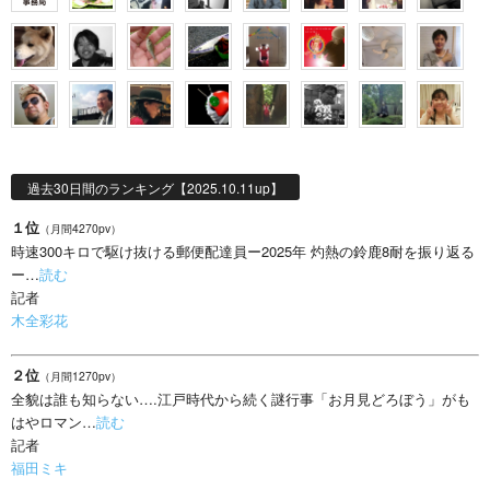
過去30日間のランキング【2025.10.11up】
１位
（月間4270pv）
時速300キロで駆け抜ける郵便配達員ー2025年 灼熱の鈴鹿8耐を振り返る
ー…
読む
記者
木全彩花
２位
（月間1270pv）
全貌は誰も知らない….江戸時代から続く謎行事「お月見どろぼう」がも
はやロマン…
読む
記者
福田ミキ