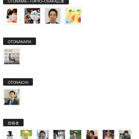
OTONAMIE×TOKYO×OSAKA記者
OTONANARA
OTONAICHI
投稿者