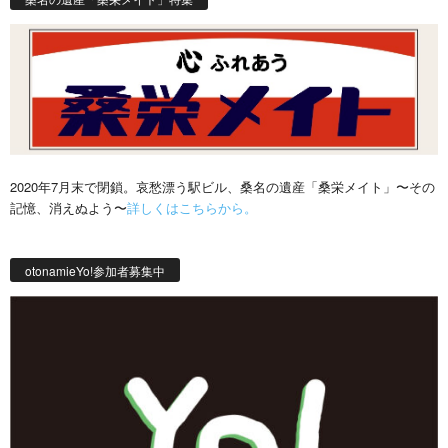
2020年7月末で閉鎖。哀愁漂う駅ビル、桑名の遺産「桑栄メイト」〜その
記憶、消えぬよう〜
詳しくはこちらから。
otonamieYo!参加者募集中