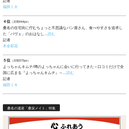
記者
福田ミキ
４位
（月間444pv）
桑名の住宅街に佇むちょっと不思議なパン屋さん、食べやすさを追求し
た「パヴェ」のおはなし…
読む
記者
木全彩花
５位
（月間370pv）
よっちゃんキムチ/噂のよっちゃんに会いに行ってきた～口コミだけで全
国に広まる『よっちゃんキムチ』～…
読む
記者
福田ミキ
桑名の遺産「桑栄メイト」特集