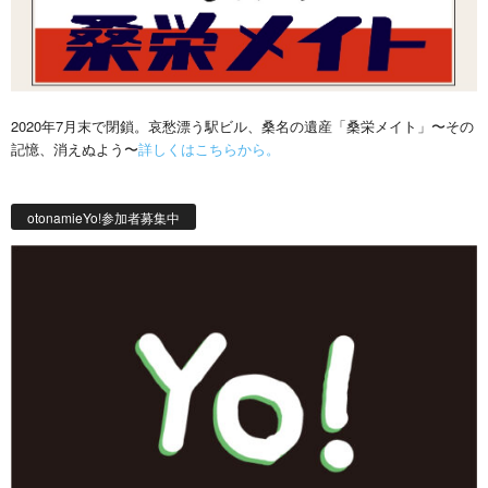
2020年7月末で閉鎖。哀愁漂う駅ビル、桑名の遺産「桑栄メイト」〜その
記憶、消えぬよう〜
詳しくはこちらから。
otonamieYo!参加者募集中