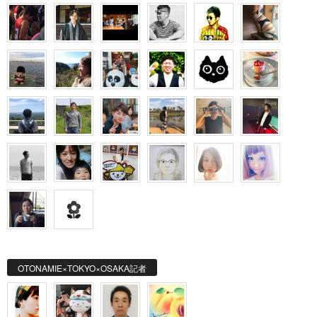
OTONAMIE×TOKYO×OSAKA記者