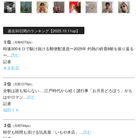
過去30日間のランキング【2025.10.11up】
１位
（月間4270pv）
時速300キロで駆け抜ける郵便配達員ー2025年 灼熱の鈴鹿8耐を振り返る
ー…
読む
記者
木全彩花
２位
（月間1270pv）
全貌は誰も知らない….江戸時代から続く謎行事「お月見どろぼう」がも
はやロマン…
読む
記者
福田ミキ
３位
（月間744pv）
時空も時間も溶ける玩具屋「いもや本店」…
読む