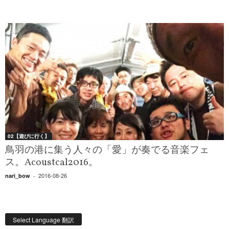
02【遊びに行く】
鳥羽の港に集う人々の「愛」が奏でる音楽フェ
ス。Acoustcal2016。
2016-08-26
nari_bow
-
Select Language 翻訳