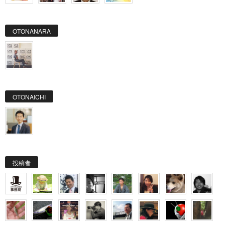
OTONANARA
OTONAICHI
投稿者