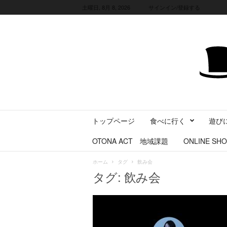
土曜日, 8月 8, 2026
サインイン/登録する
三
トップページ
食べに行く
遊び
重
県
OTONA ACT 地域課題
ONLINE SHO
に
暮
ホーム
タグ
飲み会
ら
タグ: 飲み会
す
・
旅
す
る