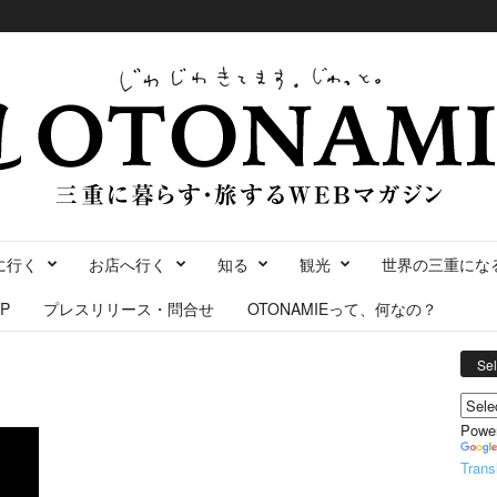
に行く
お店へ行く
知る
観光
世界の三重にな
P
プレスリリース・問合せ
OTONAMIEって、何なの？
Se
Powe
Trans