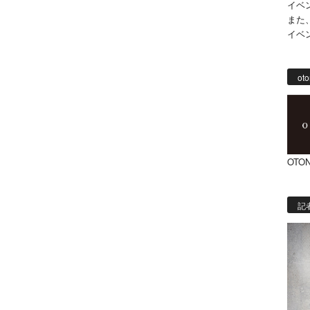
イベ
また
イベ
oto
OTON
記