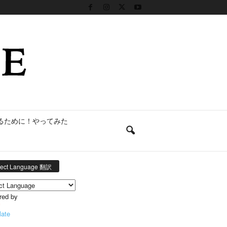
るために！やってみた
lect Language 翻訳
red by
late