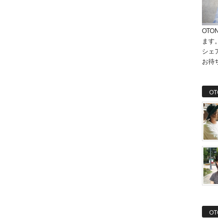
OTO
ます
シェ
お待
OT
OT