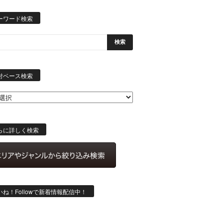
ーワード検索
日
付
付ベース検索
ベ
ー
ス
検
索
らに詳しく検索
いね！Followで新着情報配信中！