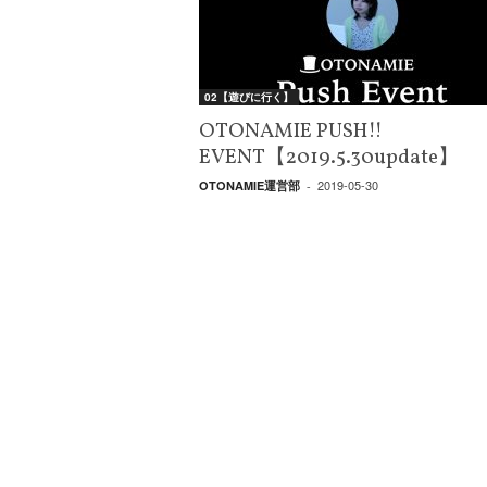
W
E
B
マ
02【遊びに行く】
ガ
ジ
OTONAMIE PUSH!!
ン
EVENT【2019.5.30update】
-
2019-05-30
OTONAMIE運営部
-
O
T
O
N
A
M
I
E
（
オ
ト
ナ
ミ