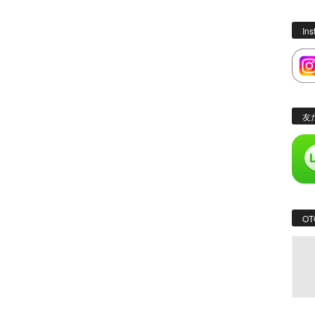
In
友
OT