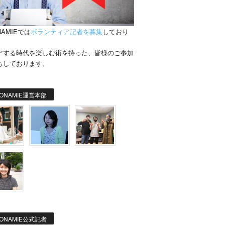
NAMIEでは
ボランティア記者を募集
しており
。
アする時代を楽しむ術を持った、皆様のご参加
ちしております。
ONAMIE運営本部
ONAMIE公式記者