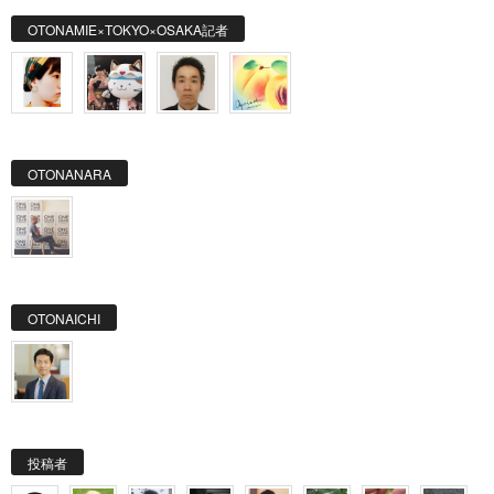
OTONAMIE×TOKYO×OSAKA記者
OTONANARA
OTONAICHI
投稿者