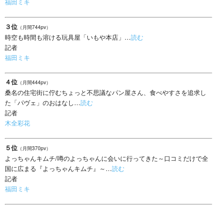
福田ミキ
３位
（月間744pv）
時空も時間も溶ける玩具屋「いもや本店」…
読む
記者
福田ミキ
４位
（月間444pv）
桑名の住宅街に佇むちょっと不思議なパン屋さん、食べやすさを追求し
た「パヴェ」のおはなし…
読む
記者
木全彩花
５位
（月間370pv）
よっちゃんキムチ/噂のよっちゃんに会いに行ってきた～口コミだけで全
国に広まる『よっちゃんキムチ』～…
読む
記者
福田ミキ