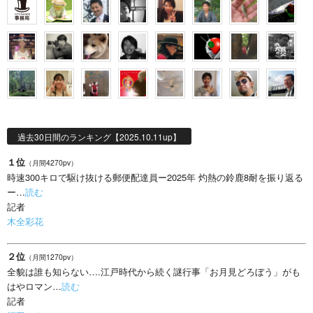
過去30日間のランキング【2025.10.11up】
１位
（月間4270pv）
時速300キロで駆け抜ける郵便配達員ー2025年 灼熱の鈴鹿8耐を振り返る
ー…
読む
記者
木全彩花
２位
（月間1270pv）
全貌は誰も知らない….江戸時代から続く謎行事「お月見どろぼう」がも
はやロマン…
読む
記者