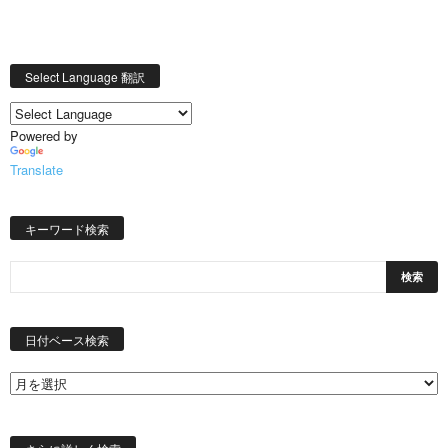
Select Language 翻訳
Powered by
Translate
キーワード検索
日
付
日付ベース検索
ベ
ー
ス
検
索