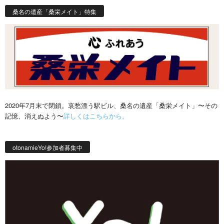
桑名の遺産「桑栄メイト」特集
2020年7月末で閉鎖。哀愁漂う駅ビル、桑名の遺産「桑栄メイト」〜その
記憶、消えぬよう〜
詳しくはこちらから。
otonamieYo!参加者募集中