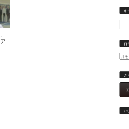
キ
で。
ーア
日
さ
い