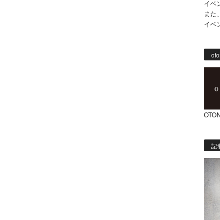
イベ
また
イベ
oto
OTON
記