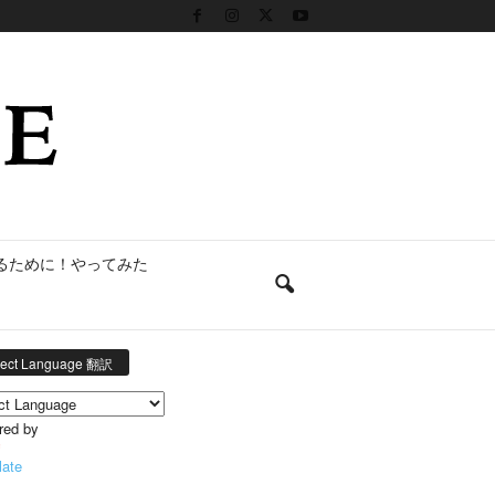
るために！やってみた
lect Language 翻訳
red by
late