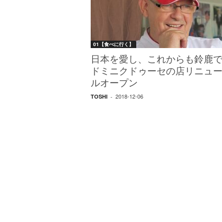
W
E
B
マ
01【食べに行く】
ガ
ジ
日本を愛し、これからも鈴鹿
ン
ドミニクドゥーセの店リニュ
-
ルオープン
O
2018-12-06
TOSHI
-
T
O
N
A
M
I
E
（
オ
ト
ナ
ミ