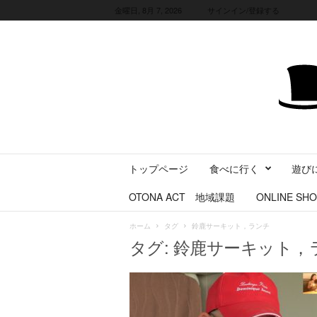
金曜日, 8月 7, 2026
サインイン/登録する
三
トップページ
食べに行く
遊び
重
県
OTONA ACT 地域課題
ONLINE SHO
に
暮
ホーム
タグ
鈴鹿サーキット，ランチ
ら
タグ: 鈴鹿サーキット，
す
・
旅
す
る