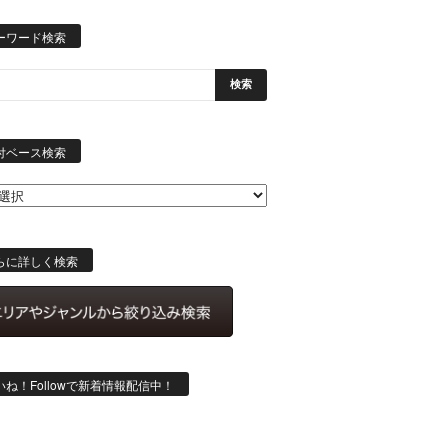
ーワード検索
日
付
付ベース検索
ベ
ー
ス
検
索
らに詳しく検索
いね！Followで新着情報配信中！