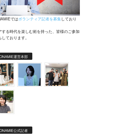
NAMIEでは
ボランティア記者を募集
しており
。
アする時代を楽しむ術を持った、皆様のご参加
ちしております。
ONAMIE運営本部
ONAMIE公式記者