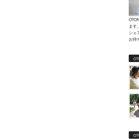
OTO
ます
シェ
お待
OT
OT