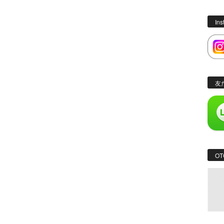
In
友
OT