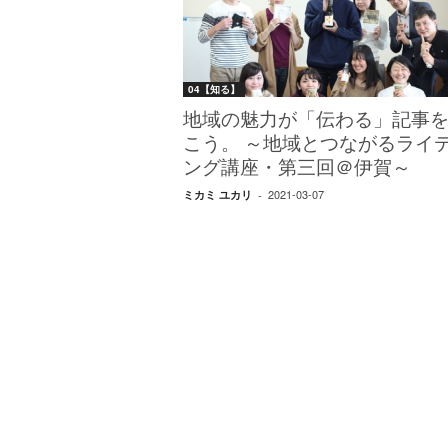
W
E
B
マ
04【知る】
ガ
ジ
地域の魅力が「伝わる」記事
ン
こう。 ～地域とつながるライ
-
ング講座・第三回＠伊賀～
O
2021-03-07
ミカミ ユカリ
-
T
O
N
A
M
I
E
（
オ
ト
ナ
ミ