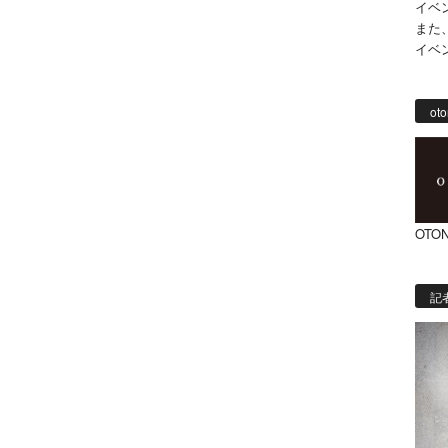
イベ
また
イベ
oto
OTON
記