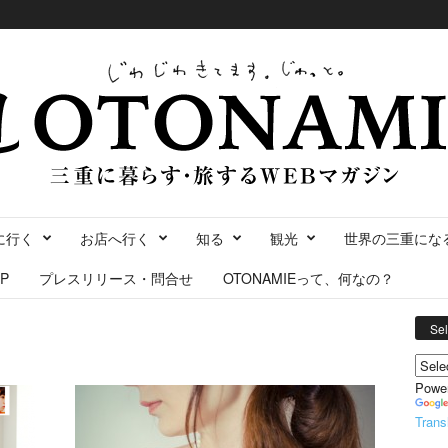
に行く
お店へ行く
知る
観光
世界の三重にな
P
プレスリリース・問合せ
OTONAMIEって、何なの？
Se
Powe
Trans