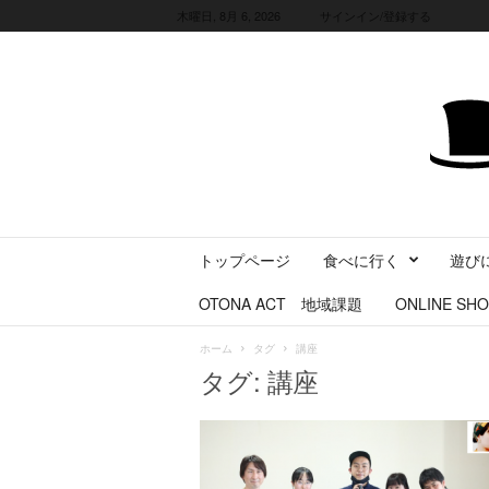
木曜日, 8月 6, 2026
サインイン/登録する
三
トップページ
食べに行く
遊び
重
県
OTONA ACT 地域課題
ONLINE SHO
に
暮
ホーム
タグ
講座
ら
タグ: 講座
す
・
旅
す
る