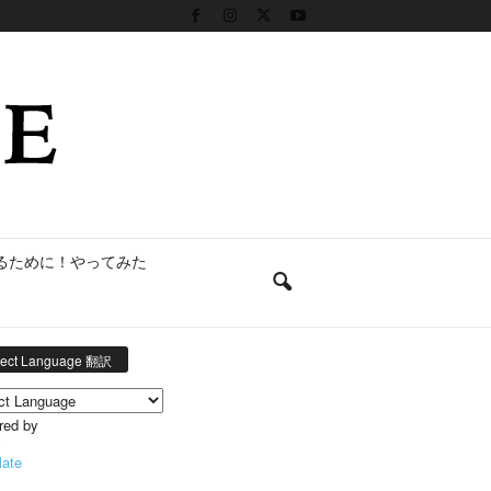
るために！やってみた
lect Language 翻訳
red by
late