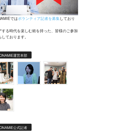
NAMIEでは
ボランティア記者を募集
しており
。
アする時代を楽しむ術を持った、皆様のご参加
ちしております。
ONAMIE運営本部
ONAMIE公式記者