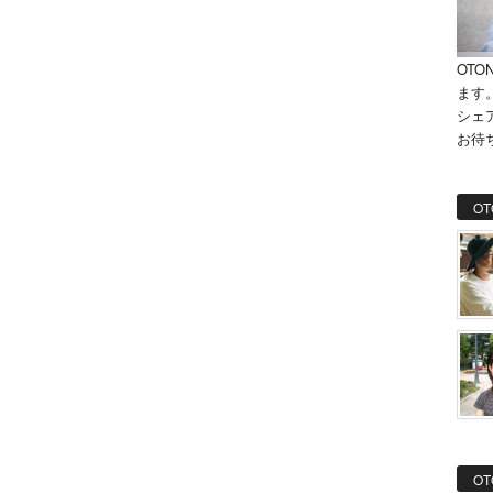
OTO
ます
シェ
お待
OT
OT