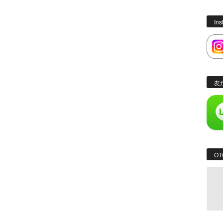
In
友
OT