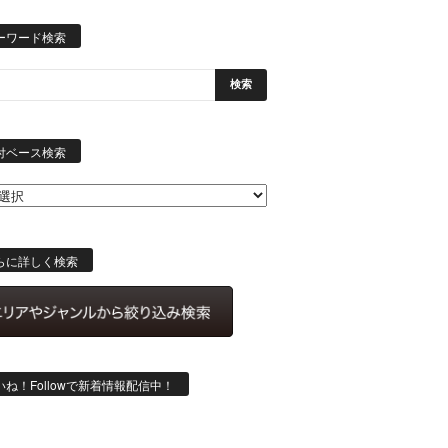
ーワード検索
日
付
付ベース検索
ベ
ー
ス
検
索
らに詳しく検索
いね！Followで新着情報配信中！