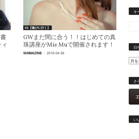
キ
02【遊びに行く】
を書
GWまだ間に合う！！はじめての真
ティ
珠講座がMie Muで開催されます！
日
2016-04-26
SHIMAZINE
-
さ
い