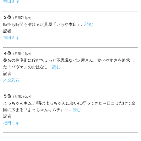
福田ミキ
３位
（月間744pv）
時空も時間も溶ける玩具屋「いもや本店」…
読む
記者
福田ミキ
４位
（月間444pv）
桑名の住宅街に佇むちょっと不思議なパン屋さん、食べやすさを追求し
た「パヴェ」のおはなし…
読む
記者
木全彩花
５位
（月間370pv）
よっちゃんキムチ/噂のよっちゃんに会いに行ってきた～口コミだけで全
国に広まる『よっちゃんキムチ』～…
読む
記者
福田ミキ