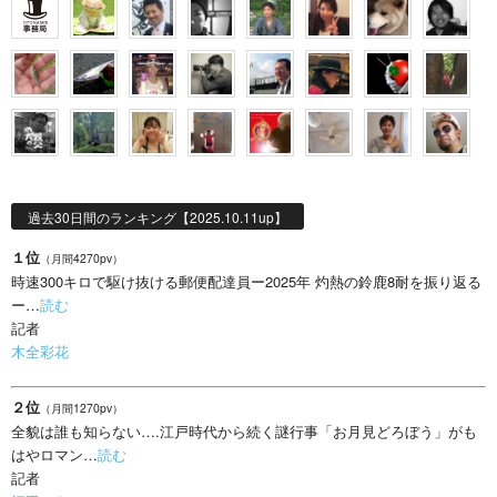
過去30日間のランキング【2025.10.11up】
１位
（月間4270pv）
時速300キロで駆け抜ける郵便配達員ー2025年 灼熱の鈴鹿8耐を振り返る
ー…
読む
記者
木全彩花
２位
（月間1270pv）
全貌は誰も知らない….江戸時代から続く謎行事「お月見どろぼう」がも
はやロマン…
読む
記者