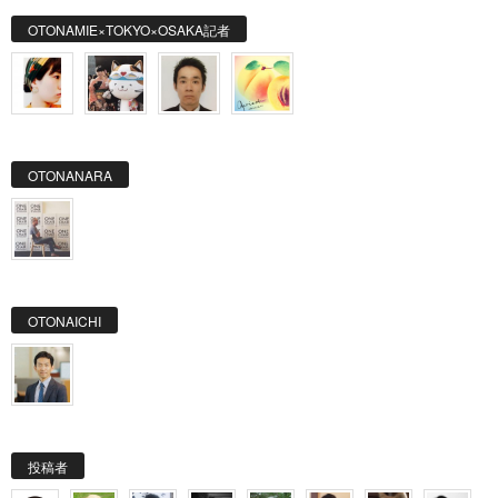
OTONAMIE×TOKYO×OSAKA記者
OTONANARA
OTONAICHI
投稿者