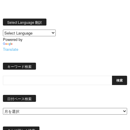
Select Language 翻訳
Powered by
Translate
キーワード検索
日
付
日付ベース検索
ベ
ー
ス
検
索