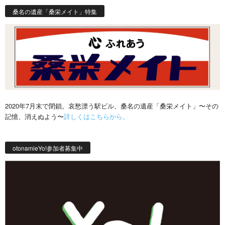
桑名の遺産「桑栄メイト」特集
2020年7月末で閉鎖。哀愁漂う駅ビル、桑名の遺産「桑栄メイト」〜その
記憶、消えぬよう〜
詳しくはこちらから。
otonamieYo!参加者募集中