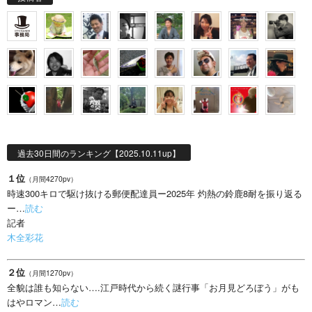
過去30日間のランキング【2025.10.11up】
１位
（月間4270pv）
時速300キロで駆け抜ける郵便配達員ー2025年 灼熱の鈴鹿8耐を振り返る
ー…
読む
記者
木全彩花
２位
（月間1270pv）
全貌は誰も知らない….江戸時代から続く謎行事「お月見どろぼう」がも
はやロマン…
読む