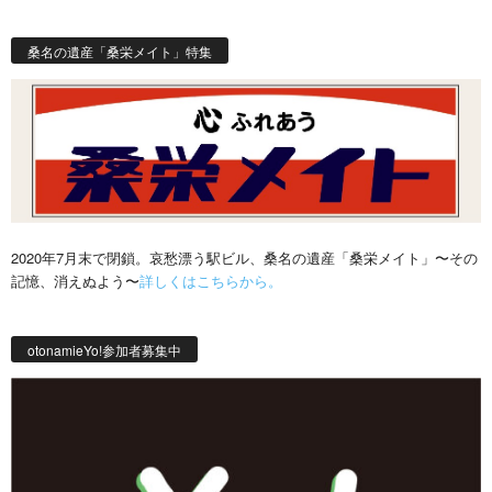
桑名の遺産「桑栄メイト」特集
2020年7月末で閉鎖。哀愁漂う駅ビル、桑名の遺産「桑栄メイト」〜その
記憶、消えぬよう〜
詳しくはこちらから。
otonamieYo!参加者募集中