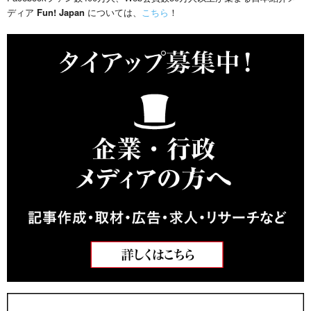
ディア
Fun! Japan
については、
こちら
！