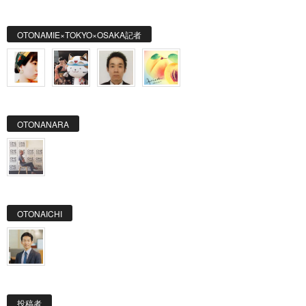
OTONAMIE×TOKYO×OSAKA記者
OTONANARA
OTONAICHI
投稿者