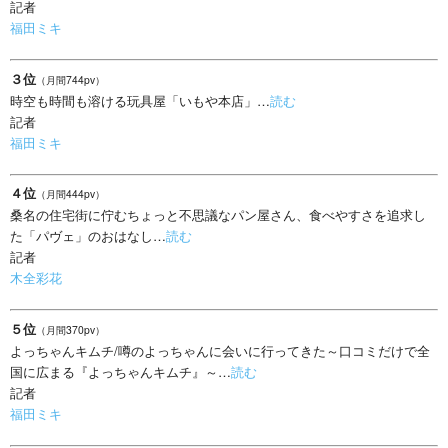
記者
福田ミキ
３位
（月間744pv）
時空も時間も溶ける玩具屋「いもや本店」…
読む
記者
福田ミキ
４位
（月間444pv）
桑名の住宅街に佇むちょっと不思議なパン屋さん、食べやすさを追求し
た「パヴェ」のおはなし…
読む
記者
木全彩花
５位
（月間370pv）
よっちゃんキムチ/噂のよっちゃんに会いに行ってきた～口コミだけで全
国に広まる『よっちゃんキムチ』～…
読む
記者
福田ミキ