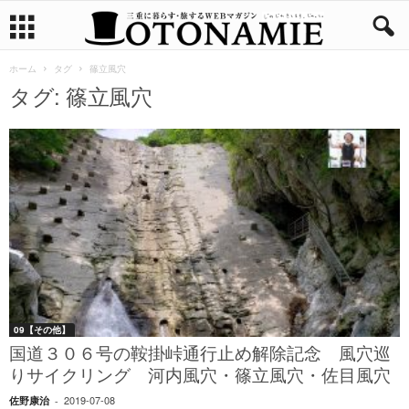
ホーム
タグ
篠立風穴
タグ: 篠立風穴
09【その他】
国道３０６号の鞍掛峠通行止め解除記念 風穴巡
りサイクリング 河内風穴・篠立風穴・佐目風穴
2019-07-08
佐野康治
-