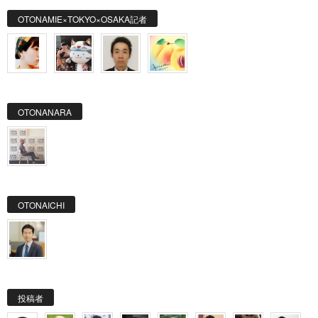
OTONAMIE×TOKYO×OSAKA記者
OTONANARA
OTONAICHI
投稿者