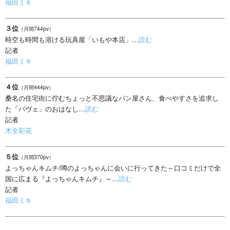
福田ミキ
３位
（月間744pv）
時空も時間も溶ける玩具屋「いもや本店」…
読む
記者
福田ミキ
４位
（月間444pv）
桑名の住宅街に佇むちょっと不思議なパン屋さん、食べやすさを追求し
た「パヴェ」のおはなし…
読む
記者
木全彩花
５位
（月間370pv）
よっちゃんキムチ/噂のよっちゃんに会いに行ってきた～口コミだけで全
国に広まる『よっちゃんキムチ』～…
読む
記者
福田ミキ