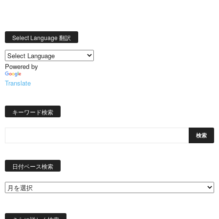
Select Language 翻訳
Powered by
Translate
キーワード検索
日
付
日付ベース検索
ベ
ー
ス
検
索