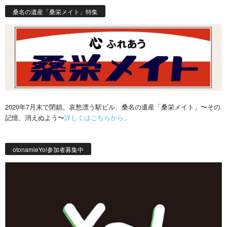
桑名の遺産「桑栄メイト」特集
2020年7月末で閉鎖。哀愁漂う駅ビル、桑名の遺産「桑栄メイト」〜その
記憶、消えぬよう〜
詳しくはこちらから。
otonamieYo!参加者募集中