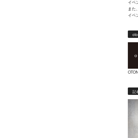
イベ
また
イベ
oto
OTON
記