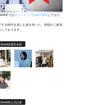
NAMIEでは
ボランティア記者を募集
しており
。
アする時代を楽しむ術を持った、皆様のご参加
ちしております。
ONAMIE運営本部
ONAMIE公式記者