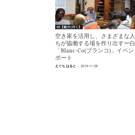
W
E
B
マ
02【遊びに行く】
ガ
ジ
空き家を活用し、さまざまな
ン
ちが協働する場を作り出すー
-
「Blanc-Co(ブランコ)」イベ
O
ポート
T
O
2019-11-28
えぐち はると
-
N
A
M
I
E
（
オ
ト
ナ
ミ