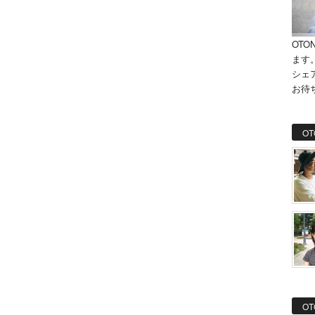
OTO
ます
シェ
お待
OT
OT