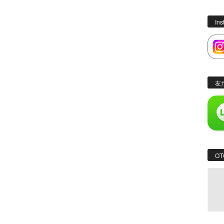
In
友
OT