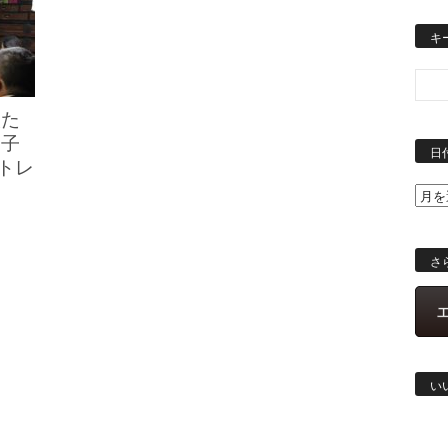
キ
人た
白子
日
ントレ
さ
い