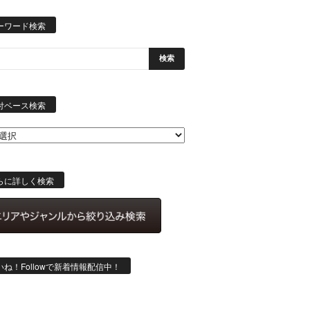
ーワード検索
日
付
付ベース検索
ベ
ー
ス
検
索
らに詳しく検索
いね！Followで新着情報配信中！