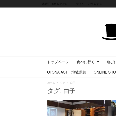
木曜日, 8月 6, 2026
サインイン/登録する
三
トップページ
食べに行く
遊び
重
県
OTONA ACT 地域課題
ONLINE SHO
に
暮
ホーム
タグ
白子
ら
タグ: 白子
す
・
旅
す
る