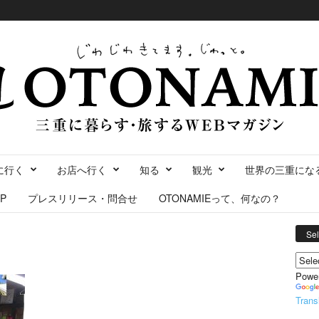
に行く
お店へ行く
知る
観光
世界の三重にな
P
プレスリリース・問合せ
OTONAMIEって、何なの？
Se
Powe
Trans