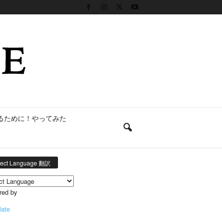
るために！やってみた
lect Language 翻訳
red by
late