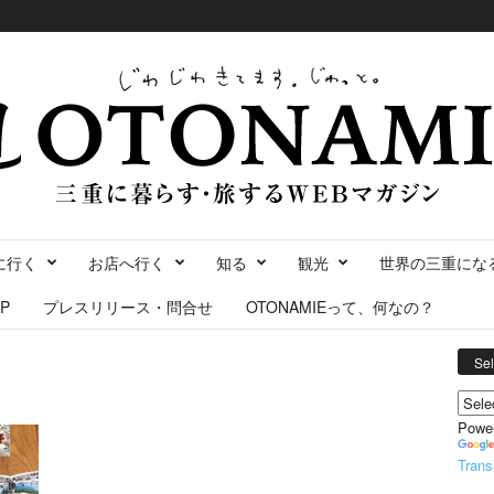
に行く
お店へ行く
知る
観光
世界の三重にな
P
プレスリリース・問合せ
OTONAMIEって、何なの？
Se
Powe
Trans