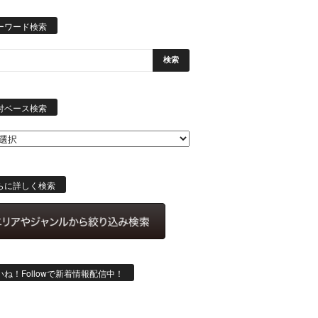
ーワード検索
日
付
付ベース検索
ベ
ー
ス
検
索
らに詳しく検索
いね！Followで新着情報配信中！