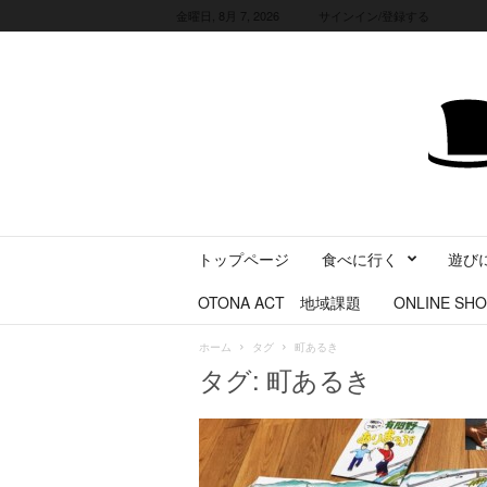
金曜日, 8月 7, 2026
サインイン/登録する
三
トップページ
食べに行く
遊び
重
県
OTONA ACT 地域課題
ONLINE SHO
に
暮
ホーム
タグ
町あるき
ら
タグ: 町あるき
す
・
旅
す
る