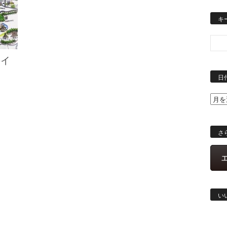
キ
のイ
た
日
さ
い