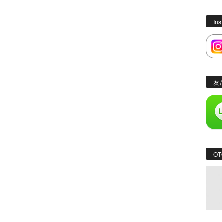
In
友
OT