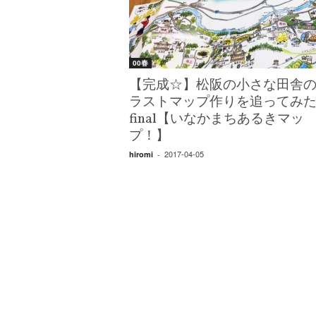
W
E
B
マ
00春
ガ
ジ
【完成☆】松阪の小さな田舎
ン
ラストマップ作りを追ってみ
-
final【いなかまちあるきマッ
O
プ！】
T
O
2017-04-05
hiromi
-
N
A
M
I
E
（
オ
ト
ナ
ミ