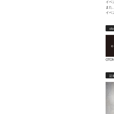
イベ
また
イベ
oto
OTON
記