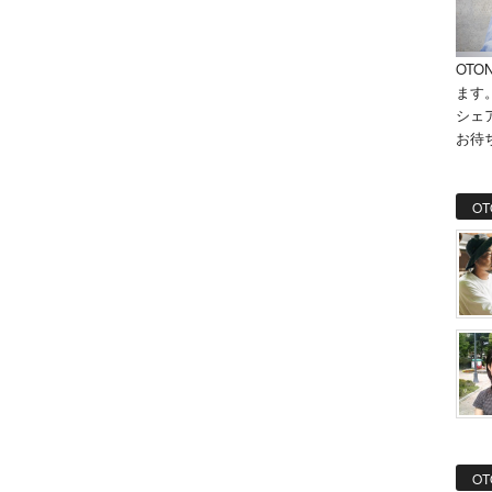
OTO
ます
シェ
お待
OT
OT