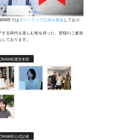
NAMIEでは
ボランティア記者を募集
しており
。
アする時代を楽しむ術を持った、皆様のご参加
ちしております。
ONAMIE運営本部
ONAMIE公式記者