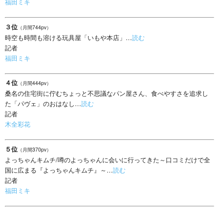
福田ミキ
３位
（月間744pv）
時空も時間も溶ける玩具屋「いもや本店」…
読む
記者
福田ミキ
４位
（月間444pv）
桑名の住宅街に佇むちょっと不思議なパン屋さん、食べやすさを追求し
た「パヴェ」のおはなし…
読む
記者
木全彩花
５位
（月間370pv）
よっちゃんキムチ/噂のよっちゃんに会いに行ってきた～口コミだけで全
国に広まる『よっちゃんキムチ』～…
読む
記者
福田ミキ