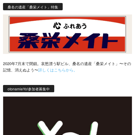
桑名の遺産「桑栄メイト」特集
2020年7月末で閉鎖。哀愁漂う駅ビル、桑名の遺産「桑栄メイト」〜その
記憶、消えぬよう〜
詳しくはこちらから。
otonamieYo!参加者募集中