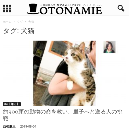
ホーム
タグ
犬猫
タグ: 犬猫
04【知る】
約900頭の動物の命を救い、里子へと送る人の挑
戦。
2019-08-04
西根麻里
-