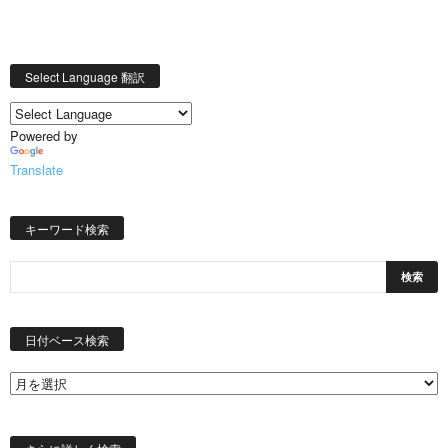
Select Language 翻訳
Powered by
Translate
キーワード検索
日
付
日付ベース検索
ベ
ー
ス
検
索