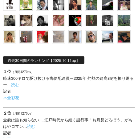
過去30日間のランキング【2025.10.11up】
１位
（月間4270pv）
時速300キロで駆け抜ける郵便配達員ー2025年 灼熱の鈴鹿8耐を振り返る
ー…
読む
記者
木全彩花
２位
（月間1270pv）
全貌は誰も知らない….江戸時代から続く謎行事「お月見どろぼう」がも
はやロマン…
読む
記者