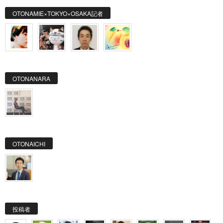
OTONAMIE×TOKYO×OSAKA記者
OTONANARA
OTONAICHI
投稿者