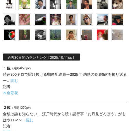
過去30日間のランキング【2025.10.11up】
１位
（月間4270pv）
時速300キロで駆け抜ける郵便配達員ー2025年 灼熱の鈴鹿8耐を振り返る
ー…
読む
記者
木全彩花
２位
（月間1270pv）
全貌は誰も知らない….江戸時代から続く謎行事「お月見どろぼう」がも
はやロマン…
読む
記者