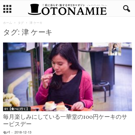
ホーム
タグ
津 ケーキ
タグ: 津 ケーキ
01【食べに行く】
毎月楽しみにしている一華堂の100円ケーキのサ
ービスデー
2018-12-13
セパ
-