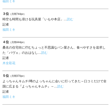
福田ミキ
３位
（月間744pv）
時空も時間も溶ける玩具屋「いもや本店」…
読む
記者
福田ミキ
４位
（月間444pv）
桑名の住宅街に佇むちょっと不思議なパン屋さん、食べやすさを追求し
た「パヴェ」のおはなし…
読む
記者
木全彩花
５位
（月間370pv）
よっちゃんキムチ/噂のよっちゃんに会いに行ってきた～口コミだけで全
国に広まる『よっちゃんキムチ』～…
読む
記者
福田ミキ