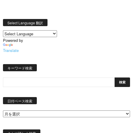
Select Language 翻訳
Powered by
Translate
キーワード検索
日
付
日付ベース検索
ベ
ー
ス
検
索