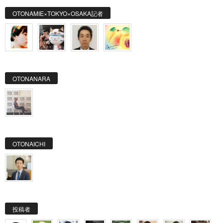
OTONAMIE×TOKYO×OSAKA記者
OTONANARA
OTONAICHI
投稿者