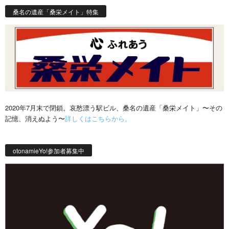
桑名の遺産「桑栄メイト」特集
2020年7月末で閉鎖。哀愁漂う駅ビル、桑名の遺産「桑栄メイト」〜その
記憶、消えぬよう〜
詳しくはこちらから。
otonamieYo!参加者募集中