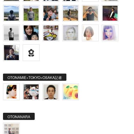
OTONAMIE×TOKYO×OSAKA記者
OTONANARA