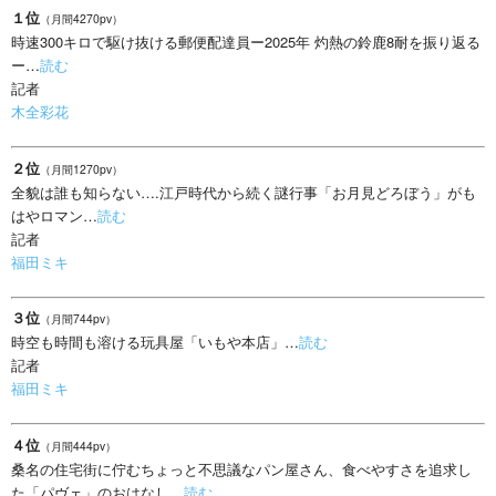
１位
（月間4270pv）
時速300キロで駆け抜ける郵便配達員ー2025年 灼熱の鈴鹿8耐を振り返る
ー…
読む
記者
木全彩花
２位
（月間1270pv）
全貌は誰も知らない….江戸時代から続く謎行事「お月見どろぼう」がも
はやロマン…
読む
記者
福田ミキ
３位
（月間744pv）
時空も時間も溶ける玩具屋「いもや本店」…
読む
記者
福田ミキ
４位
（月間444pv）
桑名の住宅街に佇むちょっと不思議なパン屋さん、食べやすさを追求し
た「パヴェ」のおはなし…
読む