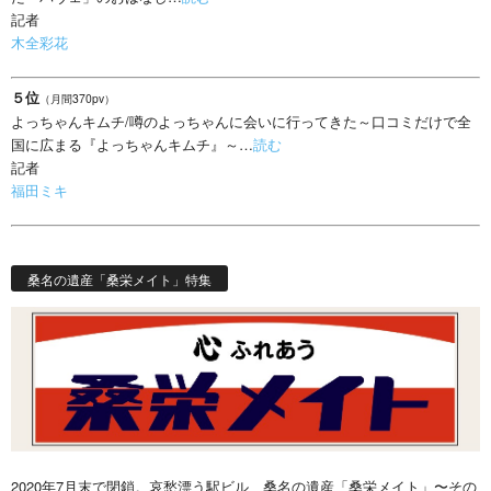
記者
木全彩花
５位
（月間370pv）
よっちゃんキムチ/噂のよっちゃんに会いに行ってきた～口コミだけで全
国に広まる『よっちゃんキムチ』～…
読む
記者
福田ミキ
桑名の遺産「桑栄メイト」特集
2020年7月末で閉鎖。哀愁漂う駅ビル、桑名の遺産「桑栄メイト」〜その