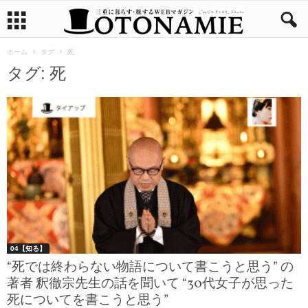
ホーム
タグ
死
タグ: 死
04【知る】
“死では終わらない物語について書こうと思う” の
著者 釈徹宗先生の話を聞いて “30代女子が思った
死についてを書こうと思う”