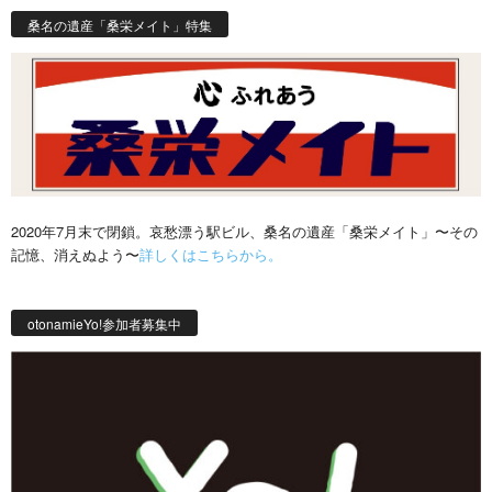
桑名の遺産「桑栄メイト」特集
2020年7月末で閉鎖。哀愁漂う駅ビル、桑名の遺産「桑栄メイト」〜その
記憶、消えぬよう〜
詳しくはこちらから。
otonamieYo!参加者募集中