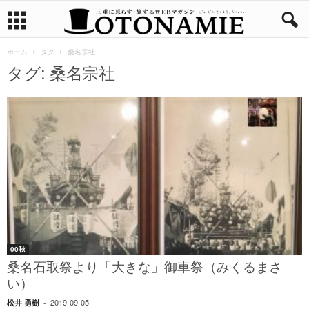
ホーム
タグ
桑名宗社
タグ: 桑名宗社
00秋
桑名石取祭より「大きな」御車祭（みくるまさ
い）
2019-09-05
松井 勇樹
-