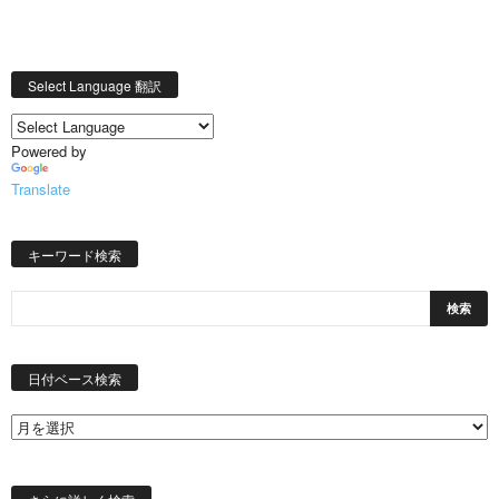
Select Language 翻訳
Powered by
Translate
キーワード検索
日
付
日付ベース検索
ベ
ー
ス
検
索