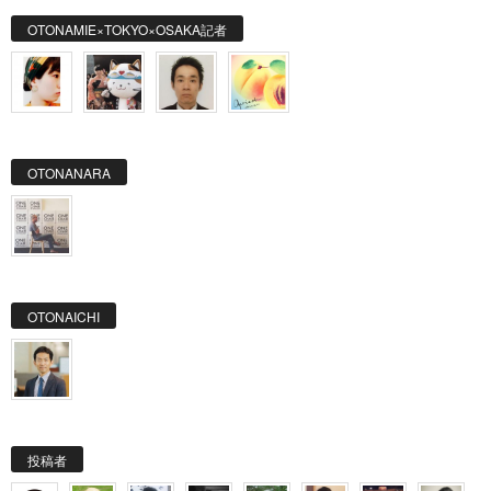
OTONAMIE×TOKYO×OSAKA記者
OTONANARA
OTONAICHI
投稿者