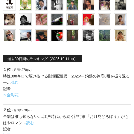
過去30日間のランキング【2025.10.11up】
１位
（月間4270pv）
時速300キロで駆け抜ける郵便配達員ー2025年 灼熱の鈴鹿8耐を振り返る
ー…
読む
記者
木全彩花
２位
（月間1270pv）
全貌は誰も知らない….江戸時代から続く謎行事「お月見どろぼう」がも
はやロマン…
読む
記者