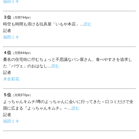
福田ミキ
３位
（月間744pv）
時空も時間も溶ける玩具屋「いもや本店」…
読む
記者
福田ミキ
４位
（月間444pv）
桑名の住宅街に佇むちょっと不思議なパン屋さん、食べやすさを追求し
た「パヴェ」のおはなし…
読む
記者
木全彩花
５位
（月間370pv）
よっちゃんキムチ/噂のよっちゃんに会いに行ってきた～口コミだけで全
国に広まる『よっちゃんキムチ』～…
読む
記者
福田ミキ