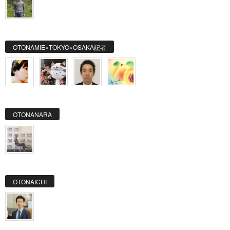
OTONAMIE×TOKYO×OSAKA記者
OTONANARA
OTONAICHI