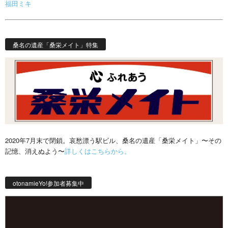
福田ミキ
桑名の遺産「桑栄メイト」特集
2020年7月末で閉鎖。哀愁漂う駅ビル、桑名の遺産「桑栄メイト」〜その
記憶、消えぬよう〜
詳しくはこちらから。
otonamieYo!参加者募集中