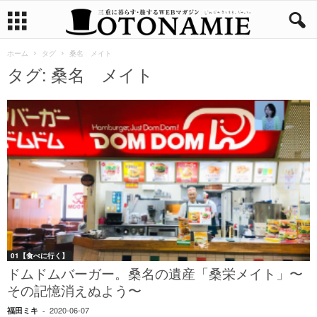
ホーム
タグ
桑名 メイト
タグ: 桑名 メイト
01【食べに行く】
ドムドムバーガー。桑名の遺産「桑栄メイト」〜
その記憶消えぬよう〜
2020-06-07
福田ミキ
-