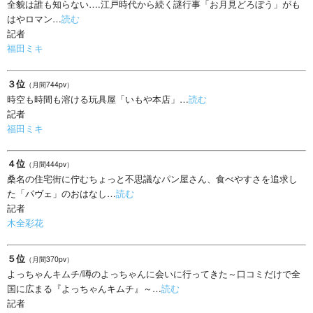
全貌は誰も知らない….江戸時代から続く謎行事「お月見どろぼう」がも
はやロマン…
読む
記者
福田ミキ
３位
（月間744pv）
時空も時間も溶ける玩具屋「いもや本店」…
読む
記者
福田ミキ
４位
（月間444pv）
桑名の住宅街に佇むちょっと不思議なパン屋さん、食べやすさを追求し
た「パヴェ」のおはなし…
読む
記者
木全彩花
５位
（月間370pv）
よっちゃんキムチ/噂のよっちゃんに会いに行ってきた～口コミだけで全
国に広まる『よっちゃんキムチ』～…
読む
記者