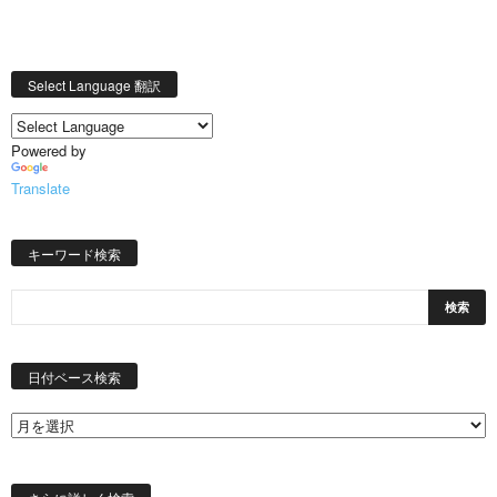
Select Language 翻訳
Powered by
Translate
キーワード検索
日
付
日付ベース検索
ベ
ー
ス
検
索