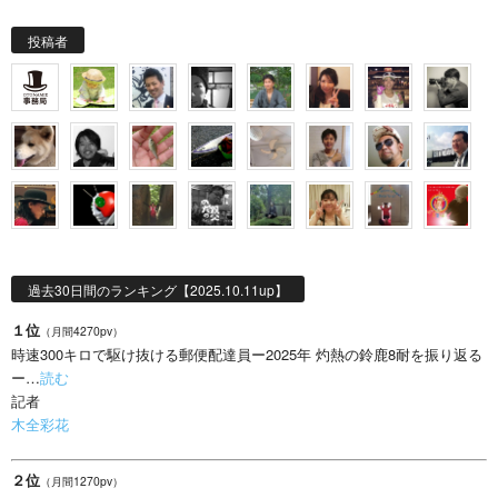
投稿者
過去30日間のランキング【2025.10.11up】
１位
（月間4270pv）
時速300キロで駆け抜ける郵便配達員ー2025年 灼熱の鈴鹿8耐を振り返る
ー…
読む
記者
木全彩花
２位
（月間1270pv）