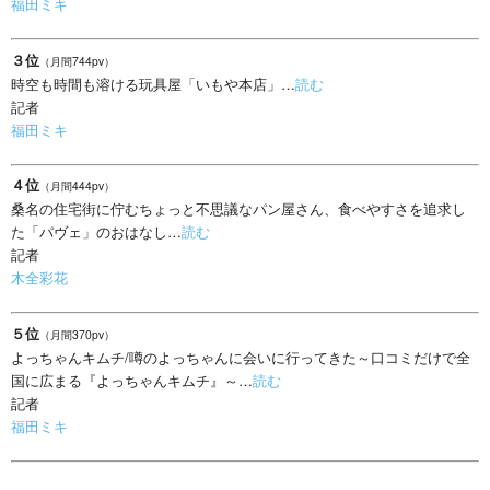
福田ミキ
３位
（月間744pv）
時空も時間も溶ける玩具屋「いもや本店」…
読む
記者
福田ミキ
４位
（月間444pv）
桑名の住宅街に佇むちょっと不思議なパン屋さん、食べやすさを追求し
た「パヴェ」のおはなし…
読む
記者
木全彩花
５位
（月間370pv）
よっちゃんキムチ/噂のよっちゃんに会いに行ってきた～口コミだけで全
国に広まる『よっちゃんキムチ』～…
読む
記者
福田ミキ