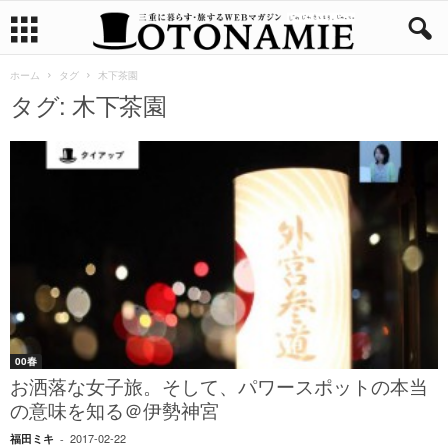
ホーム
タグ
木下茶園
タグ: 木下茶園
00春
お洒落な女子旅。そして、パワースポットの本当
の意味を知る＠伊勢神宮
2017-02-22
福田ミキ
-