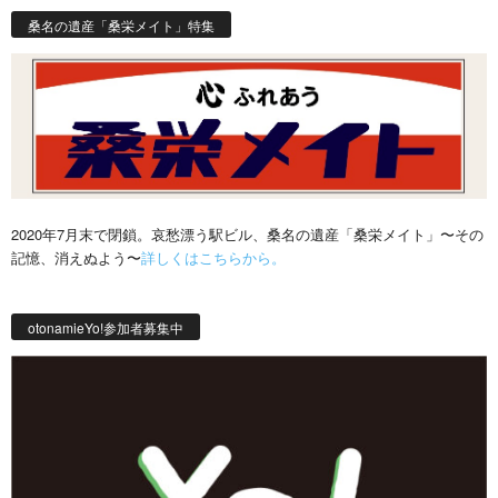
桑名の遺産「桑栄メイト」特集
2020年7月末で閉鎖。哀愁漂う駅ビル、桑名の遺産「桑栄メイト」〜その
記憶、消えぬよう〜
詳しくはこちらから。
otonamieYo!参加者募集中