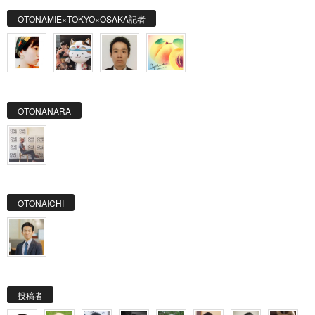
OTONAMIE×TOKYO×OSAKA記者
OTONANARA
OTONAICHI
投稿者