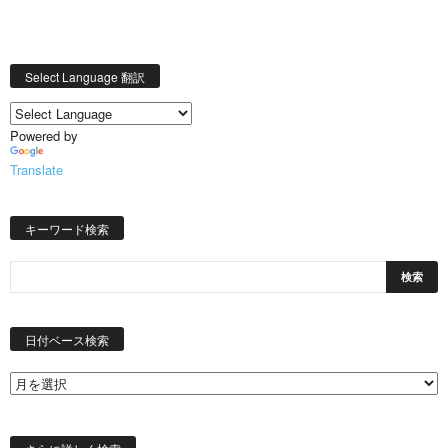
Select Language 翻訳
Powered by
Translate
キーワード検索
日
付
日付ベース検索
ベ
ー
ス
検
索