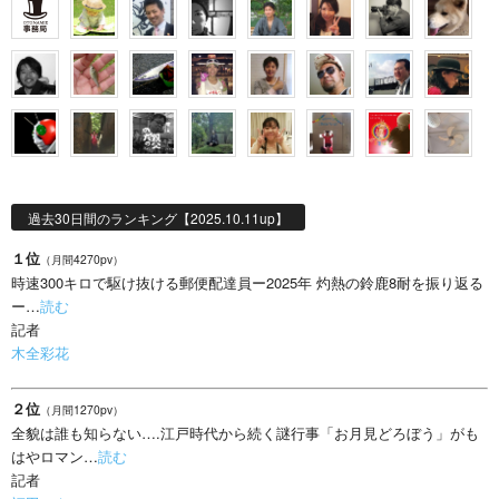
過去30日間のランキング【2025.10.11up】
１位
（月間4270pv）
時速300キロで駆け抜ける郵便配達員ー2025年 灼熱の鈴鹿8耐を振り返る
ー…
読む
記者
木全彩花
２位
（月間1270pv）
全貌は誰も知らない….江戸時代から続く謎行事「お月見どろぼう」がも
はやロマン…
読む
記者