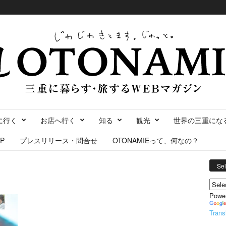
に行く
お店へ行く
知る
観光
世界の三重にな
P
プレスリリース・問合せ
OTONAMIEって、何なの？
Se
Powe
Trans