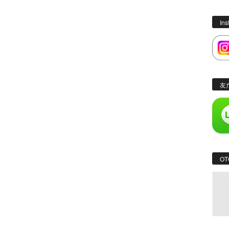
In
友
OT