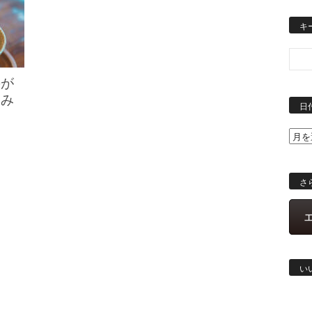
キ
のが
なみ
日
さ
い