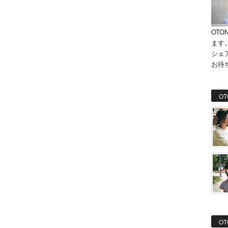
OTO
ます
シェ
お待
OT
OT