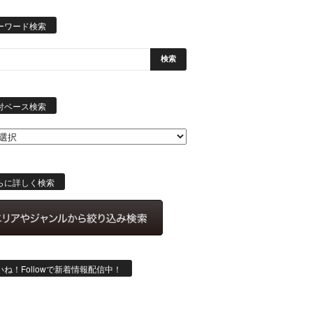
ーワード検索
日
付
付ベース検索
ベ
ー
ス
検
索
らに詳しく検索
いね！Followで新着情報配信中！