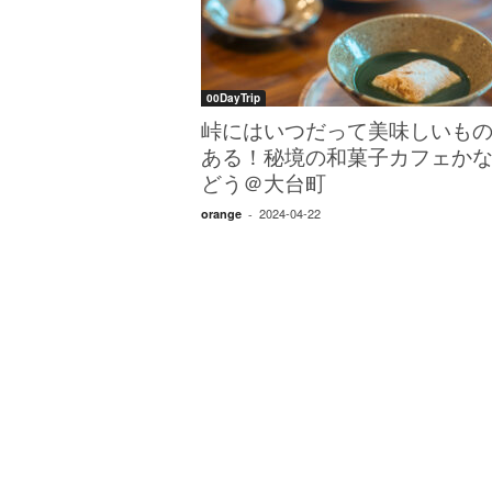
W
E
B
マ
00DayTrip
ガ
ジ
峠にはいつだって美味しいも
ン
ある！秘境の和菓子カフェか
-
どう＠大台町
O
2024-04-22
orange
-
T
O
N
A
M
I
E
（
オ
ト
ナ
ミ