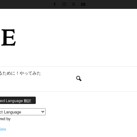
るために！やってみた
lect Language 翻訳
red by
late