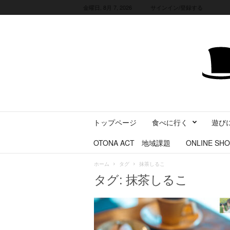
金曜日, 8月 7, 2026
サインイン/登録する
三
トップページ
食べに行く
遊び
重
県
OTONA ACT 地域課題
ONLINE SHO
に
暮
ホーム
タグ
抹茶しるこ
ら
タグ: 抹茶しるこ
す
・
旅
す
る