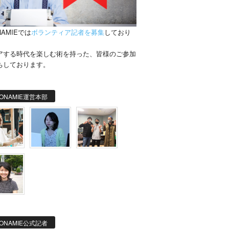
NAMIEでは
ボランティア記者を募集
しており
。
アする時代を楽しむ術を持った、皆様のご参加
ちしております。
ONAMIE運営本部
ONAMIE公式記者