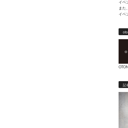
イベ
また
イベ
oto
OTON
記