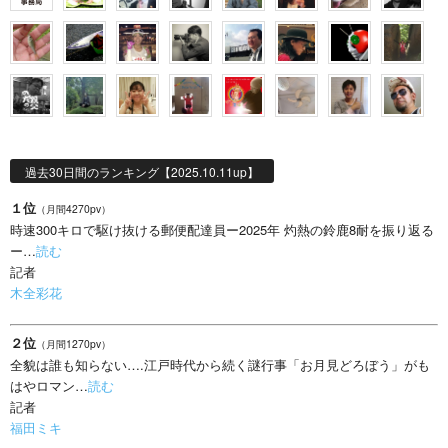
過去30日間のランキング【2025.10.11up】
１位
（月間4270pv）
時速300キロで駆け抜ける郵便配達員ー2025年 灼熱の鈴鹿8耐を振り返る
ー…
読む
記者
木全彩花
２位
（月間1270pv）
全貌は誰も知らない….江戸時代から続く謎行事「お月見どろぼう」がも
はやロマン…
読む
記者
福田ミキ