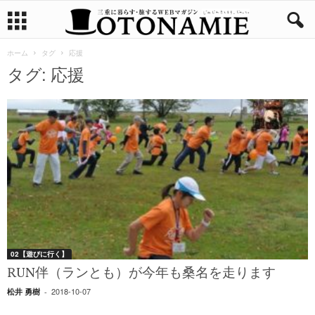
ホーム
タグ
応援
タグ: 応援
02【遊びに行く】
RUN伴（ランとも）が今年も桑名を走ります
2018-10-07
松井 勇樹
-