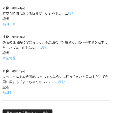
３位
（月間744pv）
時空も時間も溶ける玩具屋「いもや本店」…
読む
記者
福田ミキ
４位
（月間444pv）
桑名の住宅街に佇むちょっと不思議なパン屋さん、食べやすさを追求し
た「パヴェ」のおはなし…
読む
記者
木全彩花
５位
（月間370pv）
よっちゃんキムチ/噂のよっちゃんに会いに行ってきた～口コミだけで全
国に広まる『よっちゃんキムチ』～…
読む
記者
福田ミキ
桑名の遺産「桑栄メイト」特集