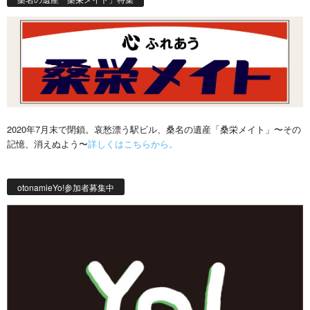
2020年7月末で閉鎖。哀愁漂う駅ビル、桑名の遺産「桑栄メイト」〜その
記憶、消えぬよう〜
詳しくはこちらから。
otonamieYo!参加者募集中