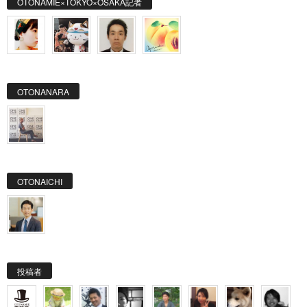
OTONAMIE×TOKYO×OSAKA記者
OTONANARA
OTONAICHI
投稿者