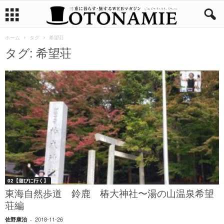
ホーム
タグ
希望荘
タグ: 希望荘
02【遊びに行く】
東海自然歩道 鈴鹿 椿大神社〜湯の山温泉希望
荘編
2018-11-26
佐野康治
-