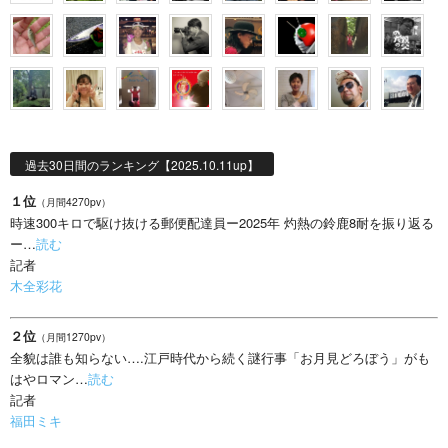
過去30日間のランキング【2025.10.11up】
１位
（月間4270pv）
時速300キロで駆け抜ける郵便配達員ー2025年 灼熱の鈴鹿8耐を振り返る
ー…
読む
記者
木全彩花
２位
（月間1270pv）
全貌は誰も知らない….江戸時代から続く謎行事「お月見どろぼう」がも
はやロマン…
読む
記者
福田ミキ