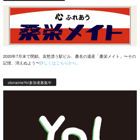
2020年7月末で閉鎖。哀愁漂う駅ビル、桑名の遺産「桑栄メイト」〜その
記憶、消えぬよう〜
詳しくはこちらから。
otonamieYo!参加者募集中