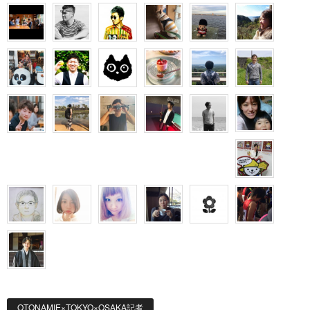
OTONAMIE×TOKYO×OSAKA記者