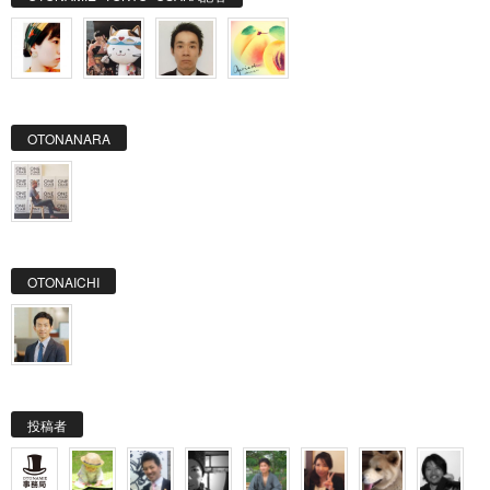
OTONANARA
OTONAICHI
投稿者