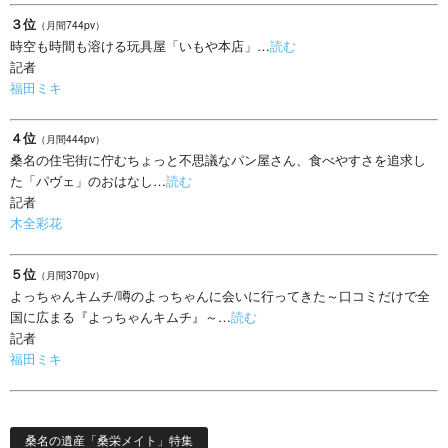
３位
（月間744pv）
時空も時間も溶ける玩具屋「いもや本店」…
読む
記者
福田ミキ
４位
（月間444pv）
桑名の住宅街に佇むちょっと不思議なパン屋さん、食べやすさを追求し
た「パヴェ」のおはなし…
読む
記者
木全彩花
５位
（月間370pv）
よっちゃんキムチ/噂のよっちゃんに会いに行ってきた～口コミだけで全
国に広まる『よっちゃんキムチ』～…
読む
記者
福田ミキ
桑名の遺産「桑栄メイト」特集