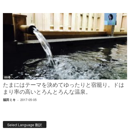
00冬
たまにはテーマを決めてゆったりと宿籠り。ドは
まり率の高いとろんとろんな温泉。
2017-05-05
福田ミキ
-
Select Language 翻訳