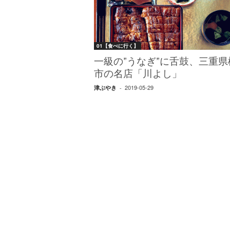
W
E
B
マ
01【食べに行く】
ガ
ジ
一級の”うなぎ”に舌鼓、三重県
ン
市の名店「川よし」
-
2019-05-29
津ぶやき
-
O
T
O
N
A
M
I
E
（
オ
ト
ナ
ミ