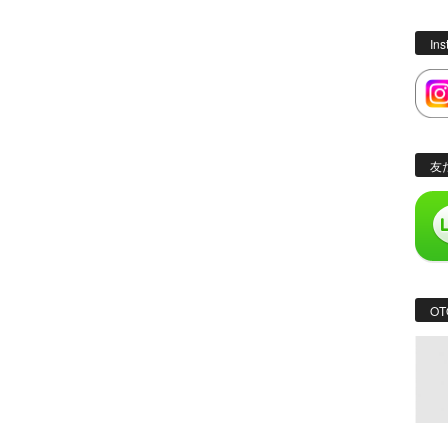
In
友
OT