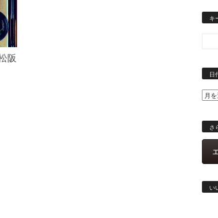
キ
松阪
日
さ
い