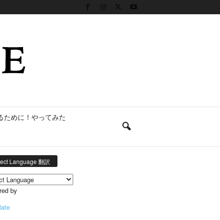
るために！やってみた
lect Language 翻訳
red by
late