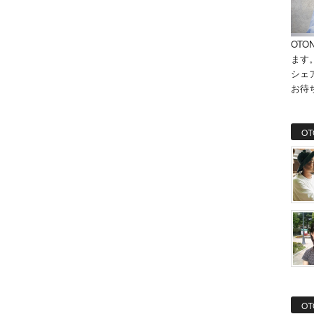
OTO
ます
シェ
お待
OT
OT