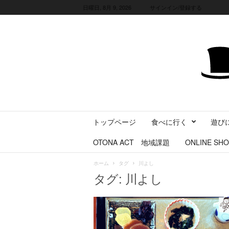
日曜日, 8月 9, 2026
サインイン/登録する
三
トップページ
食べに行く
遊び
重
県
OTONA ACT 地域課題
ONLINE SHO
に
暮
ホーム
タグ
川よし
ら
タグ: 川よし
す
・
旅
す
る