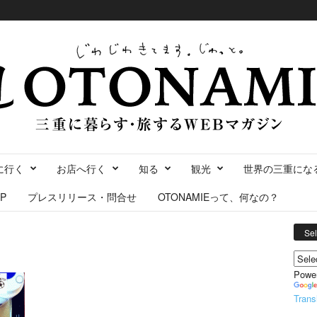
に行く
お店へ行く
知る
観光
世界の三重にな
P
プレスリリース・問合せ
OTONAMIEって、何なの？
Se
Powe
Trans