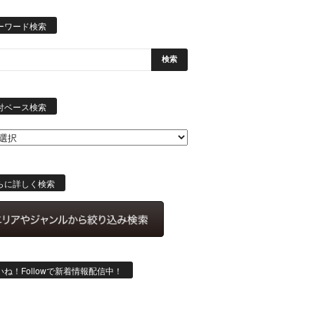
ーワード検索
日
付
付ベース検索
ベ
ー
ス
検
索
らに詳しく検索
いね！Followで新着情報配信中！