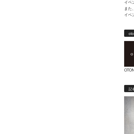
イベ
また
イベ
oto
OTON
記