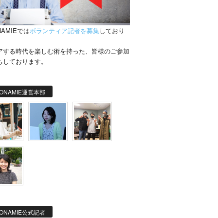
NAMIEでは
ボランティア記者を募集
しており
。
アする時代を楽しむ術を持った、皆様のご参加
ちしております。
ONAMIE運営本部
ONAMIE公式記者