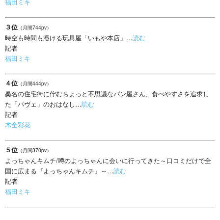
福田ミキ
３位
（月間744pv）
時空も時間も溶ける玩具屋「いもや本店」…
読む
記者
福田ミキ
４位
（月間444pv）
桑名の住宅街に佇むちょっと不思議なパン屋さん、食べやすさを追求し
た「パヴェ」のおはなし…
読む
記者
木全彩花
５位
（月間370pv）
よっちゃんキムチ/噂のよっちゃんに会いに行ってきた～口コミだけで全
国に広まる『よっちゃんキムチ』～…
読む
記者
福田ミキ