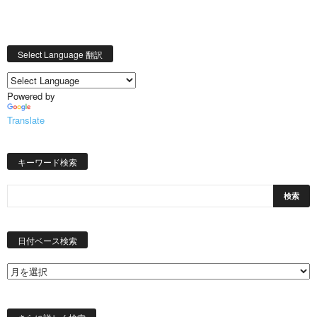
Select Language 翻訳
Powered by
Translate
キーワード検索
日
付
日付ベース検索
ベ
ー
ス
検
索