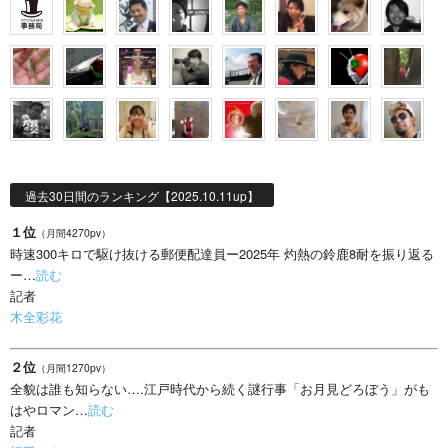
過去30日間のランキング【2025.10.11up】
１位
（月間4270pv）
時速300キロで駆け抜ける郵便配達員ー2025年 灼熱の鈴鹿8耐を振り返る
ー…
読む
記者
木全彩花
２位
（月間1270pv）
全貌は誰も知らない….江戸時代から続く謎行事「お月見どろぼう」がも
はやロマン…
読む
記者