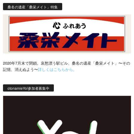
桑名の遺産「桑栄メイト」特集
2020年7月末で閉鎖。哀愁漂う駅ビル、桑名の遺産「桑栄メイト」〜その
記憶、消えぬよう〜
詳しくはこちらから。
otonamieYo!参加者募集中