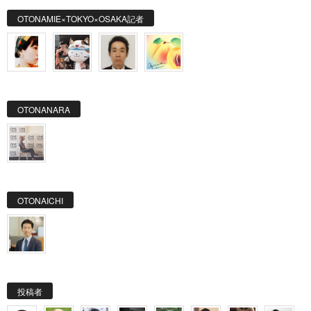
OTONAMIE×TOKYO×OSAKA記者
OTONANARA
OTONAICHI
投稿者