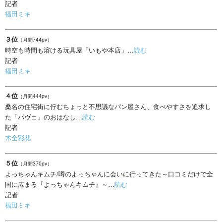
記者
福田ミキ
３位
（月間744pv）
時空も時間も溶ける玩具屋「いもや本店」…
読む
記者
福田ミキ
４位
（月間444pv）
桑名の住宅街に佇むちょっと不思議なパン屋さん、食べやすさを追求し
た「パヴェ」のおはなし…
読む
記者
木全彩花
５位
（月間370pv）
よっちゃんキムチ/噂のよっちゃんに会いに行ってきた～口コミだけで全
国に広まる『よっちゃんキムチ』～…
読む
記者
福田ミキ