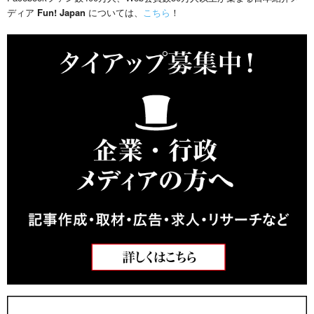
ディア
Fun! Japan
については、
こちら
！