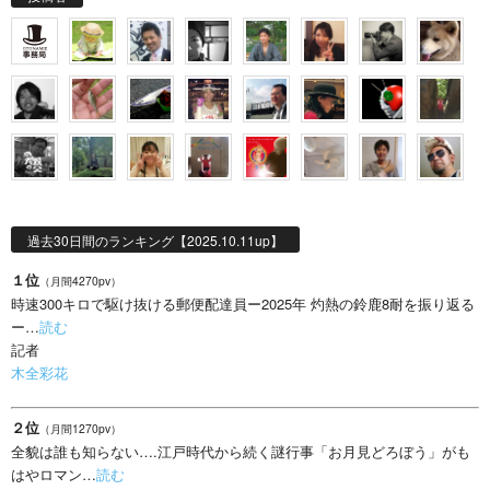
過去30日間のランキング【2025.10.11up】
１位
（月間4270pv）
時速300キロで駆け抜ける郵便配達員ー2025年 灼熱の鈴鹿8耐を振り返る
ー…
読む
記者
木全彩花
２位
（月間1270pv）
全貌は誰も知らない….江戸時代から続く謎行事「お月見どろぼう」がも
はやロマン…
読む