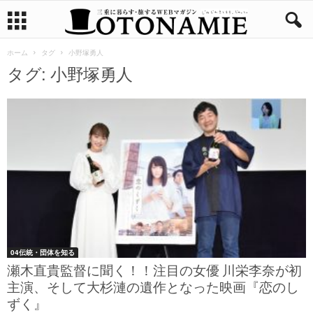
ホーム
タグ
小野塚勇人
タグ: 小野塚勇人
04伝統・団体を知る
瀬木直貴監督に聞く！！注目の女優 川栄李奈が初
主演、そして大杉漣の遺作となった映画『恋のし
ずく』