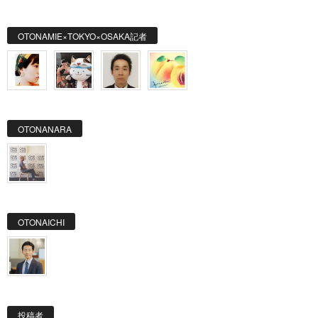
OTONAMIE×TOKYO×OSAKA記者
OTONANARA
OTONAICHI
投稿者