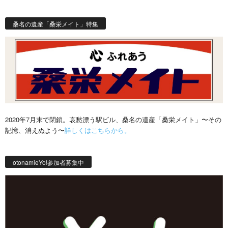
桑名の遺産「桑栄メイト」特集
2020年7月末で閉鎖。哀愁漂う駅ビル、桑名の遺産「桑栄メイト」〜その
記憶、消えぬよう〜
詳しくはこちらから。
otonamieYo!参加者募集中