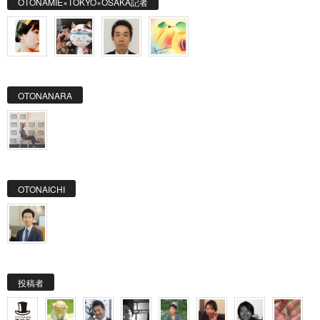
OTONAMIE×TOKYO×OSAKA記者
OTONANARA
OTONAICHI
投稿者