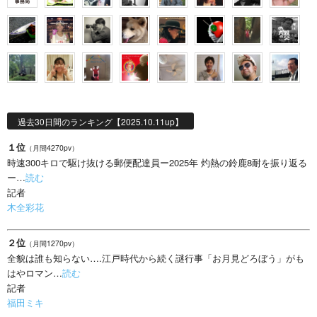
過去30日間のランキング【2025.10.11up】
１位
（月間4270pv）
時速300キロで駆け抜ける郵便配達員ー2025年 灼熱の鈴鹿8耐を振り返る
ー…
読む
記者
木全彩花
２位
（月間1270pv）
全貌は誰も知らない….江戸時代から続く謎行事「お月見どろぼう」がも
はやロマン…
読む
記者
福田ミキ