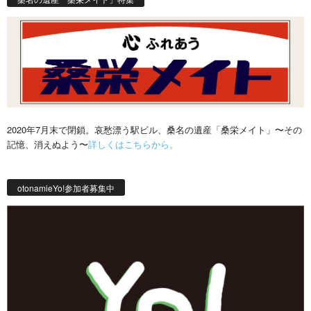
2020年7月末で閉鎖。哀愁漂う駅ビル、桑名の遺産「桑栄メイト」〜その
記憶、消えぬよう〜
詳しくはこちらから。
otonamieYo!参加者募集中