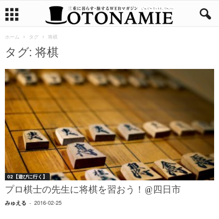
ホーム
タグ
将棋
タグ: 将棋
02【遊びに行く】
プロ棋士の先生に将棋を習おう！@四日市
2016-02-25
みゅえる
-