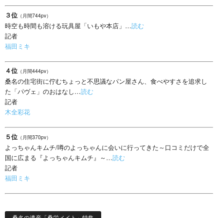
３位
（月間744pv）
時空も時間も溶ける玩具屋「いもや本店」…
読む
記者
福田ミキ
４位
（月間444pv）
桑名の住宅街に佇むちょっと不思議なパン屋さん、食べやすさを追求し
た「パヴェ」のおはなし…
読む
記者
木全彩花
５位
（月間370pv）
よっちゃんキムチ/噂のよっちゃんに会いに行ってきた～口コミだけで全
国に広まる『よっちゃんキムチ』～…
読む
記者
福田ミキ
桑名の遺産「桑栄メイト」特集