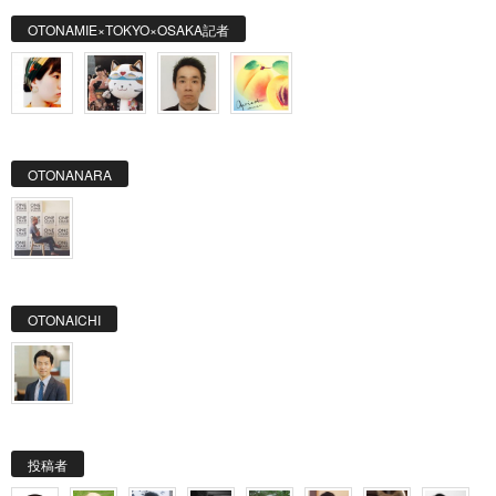
OTONAMIE×TOKYO×OSAKA記者
OTONANARA
OTONAICHI
投稿者