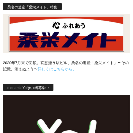
桑名の遺産「桑栄メイト」特集
2020年7月末で閉鎖。哀愁漂う駅ビル、桑名の遺産「桑栄メイト」〜その
記憶、消えぬよう〜
詳しくはこちらから。
otonamieYo!参加者募集中