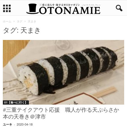
ホーム
タグ
天まき
タグ: 天まき
01【食べに行く】
#三重テイクアウト応援 職人が作る天ぷらさか
本の天巻き＠津市
2020-04-18
ユーキ
-