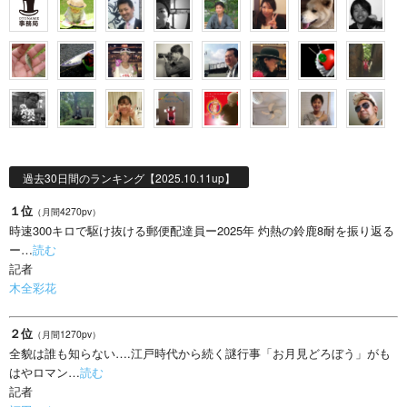
過去30日間のランキング【2025.10.11up】
１位
（月間4270pv）
時速300キロで駆け抜ける郵便配達員ー2025年 灼熱の鈴鹿8耐を振り返る
ー…
読む
記者
木全彩花
２位
（月間1270pv）
全貌は誰も知らない….江戸時代から続く謎行事「お月見どろぼう」がも
はやロマン…
読む
記者