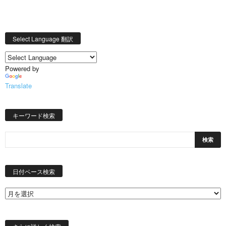
Select Language 翻訳
Powered by
Translate
キーワード検索
日
付
日付ベース検索
ベ
ー
ス
検
索