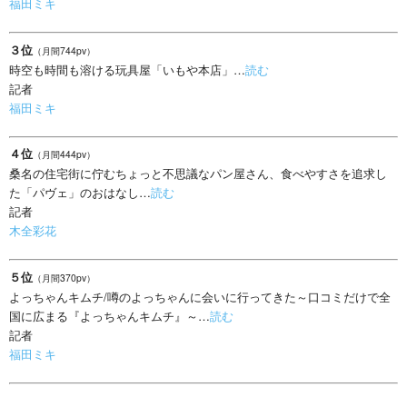
福田ミキ
３位
（月間744pv）
時空も時間も溶ける玩具屋「いもや本店」…
読む
記者
福田ミキ
４位
（月間444pv）
桑名の住宅街に佇むちょっと不思議なパン屋さん、食べやすさを追求し
た「パヴェ」のおはなし…
読む
記者
木全彩花
５位
（月間370pv）
よっちゃんキムチ/噂のよっちゃんに会いに行ってきた～口コミだけで全
国に広まる『よっちゃんキムチ』～…
読む
記者
福田ミキ