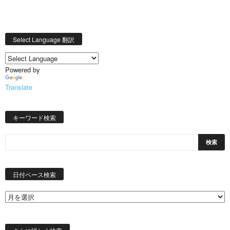
Select Language 翻訳
Powered by
Translate
キーワード検索
日
付
日付ベース検索
ベ
ー
ス
検
索