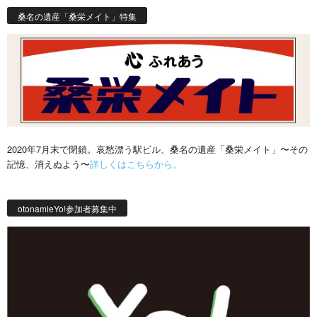
桑名の遺産「桑栄メイト」特集
2020年7月末で閉鎖。哀愁漂う駅ビル、桑名の遺産「桑栄メイト」〜その
記憶、消えぬよう〜
詳しくはこちらから。
otonamieYo!参加者募集中