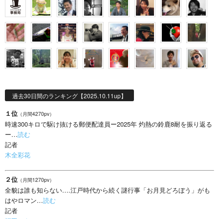
過去30日間のランキング【2025.10.11up】
１位
（月間4270pv）
時速300キロで駆け抜ける郵便配達員ー2025年 灼熱の鈴鹿8耐を振り返る
ー…
読む
記者
木全彩花
２位
（月間1270pv）
全貌は誰も知らない….江戸時代から続く謎行事「お月見どろぼう」がも
はやロマン…
読む
記者