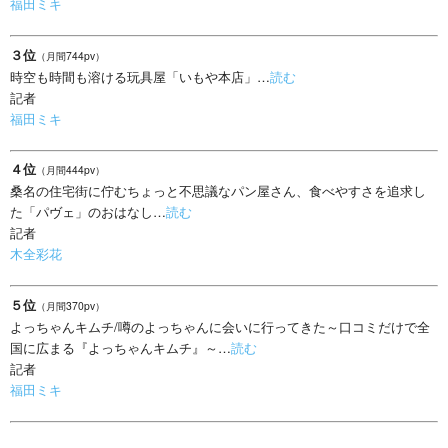
福田ミキ
３位
（月間744pv）
時空も時間も溶ける玩具屋「いもや本店」…
読む
記者
福田ミキ
４位
（月間444pv）
桑名の住宅街に佇むちょっと不思議なパン屋さん、食べやすさを追求し
た「パヴェ」のおはなし…
読む
記者
木全彩花
５位
（月間370pv）
よっちゃんキムチ/噂のよっちゃんに会いに行ってきた～口コミだけで全
国に広まる『よっちゃんキムチ』～…
読む
記者
福田ミキ