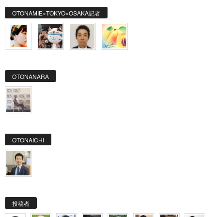
OTONAMIE×TOKYO×OSAKA記者
OTONANARA
OTONAICHI
投稿者