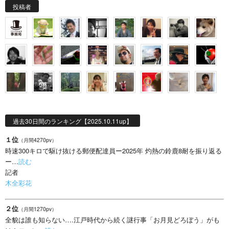
投稿者
過去30日間のランキング【2025.10.11up】
１位
（月間4270pv）
時速300キロで駆け抜ける郵便配達員ー2025年 灼熱の鈴鹿8耐を振り返る
ー…
読む
記者
木全彩花
２位
（月間1270pv）
全貌は誰も知らない….江戸時代から続く謎行事「お月見どろぼう」がも