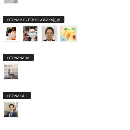
OTONAMIE×TOKYO×OSAKA記者
OTONANARA
OTONAICHI