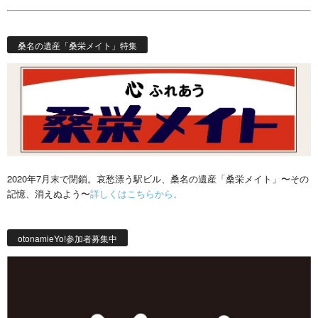
桑名の遺産「桑栄メイト」特集
2020年7月末で閉鎖。哀愁漂う駅ビル、桑名の遺産「桑栄メイト」〜その
記憶、消えぬよう〜
詳しくはこちらから。
otonamieYo!参加者募集中