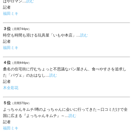
はやロマン…
読む
記者
福田ミキ
３位
（月間744pv）
時空も時間も溶ける玩具屋「いもや本店」…
読む
記者
福田ミキ
４位
（月間444pv）
桑名の住宅街に佇むちょっと不思議なパン屋さん、食べやすさを追求し
た「パヴェ」のおはなし…
読む
記者
木全彩花
５位
（月間370pv）
よっちゃんキムチ/噂のよっちゃんに会いに行ってきた～口コミだけで全
国に広まる『よっちゃんキムチ』～…
読む
記者
福田ミキ