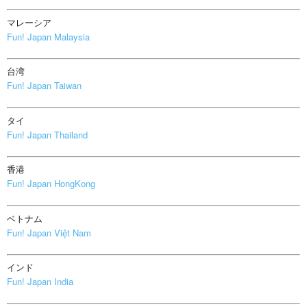
マレーシア
Fun! Japan Malaysia
台湾
Fun! Japan Taiwan
タイ
Fun! Japan Thailand
香港
Fun! Japan HongKong
ベトナム
Fun! Japan Việt Nam
インド
Fun! Japan India