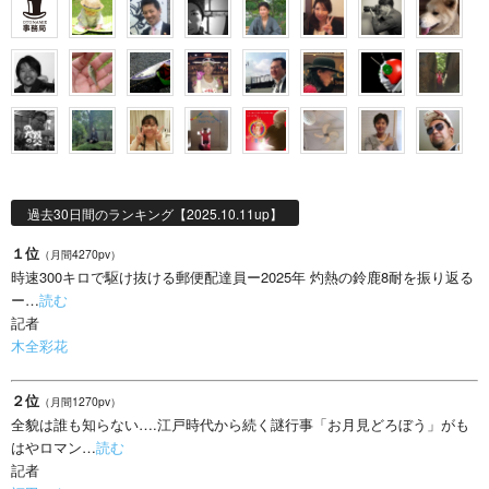
過去30日間のランキング【2025.10.11up】
１位
（月間4270pv）
時速300キロで駆け抜ける郵便配達員ー2025年 灼熱の鈴鹿8耐を振り返る
ー…
読む
記者
木全彩花
２位
（月間1270pv）
全貌は誰も知らない….江戸時代から続く謎行事「お月見どろぼう」がも
はやロマン…
読む
記者