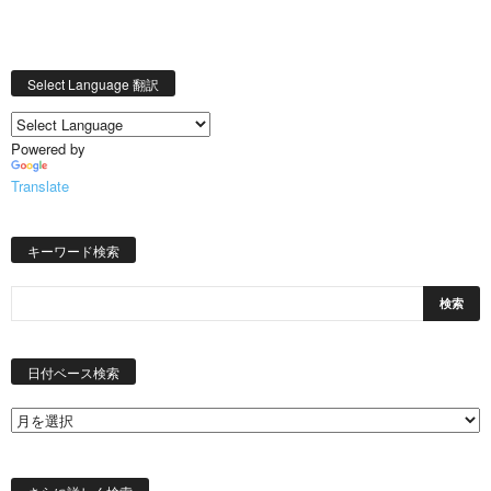
Select Language 翻訳
Powered by
Translate
キーワード検索
日
付
日付ベース検索
ベ
ー
ス
検
索