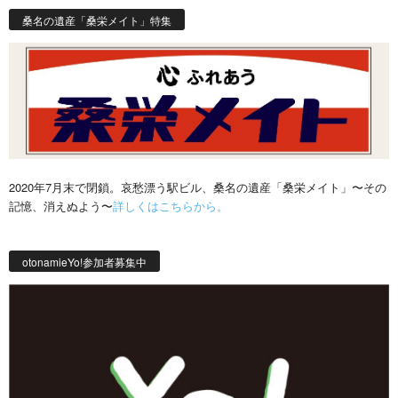
桑名の遺産「桑栄メイト」特集
2020年7月末で閉鎖。哀愁漂う駅ビル、桑名の遺産「桑栄メイト」〜その
記憶、消えぬよう〜
詳しくはこちらから。
otonamieYo!参加者募集中