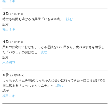
福田ミキ
３位
（月間744pv）
時空も時間も溶ける玩具屋「いもや本店」…
読む
記者
福田ミキ
４位
（月間444pv）
桑名の住宅街に佇むちょっと不思議なパン屋さん、食べやすさを追求し
た「パヴェ」のおはなし…
読む
記者
木全彩花
５位
（月間370pv）
よっちゃんキムチ/噂のよっちゃんに会いに行ってきた～口コミだけで全
国に広まる『よっちゃんキムチ』～…
読む
記者
福田ミキ