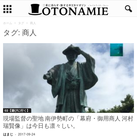
ホーム
タグ
商人
タグ: 商人
02【遊びに行く】
現場監督の聖地 南伊勢町の「幕府・御用商人 河村
瑞賢像」は今日も凛々しい。
2017-09-24
はまじ
-