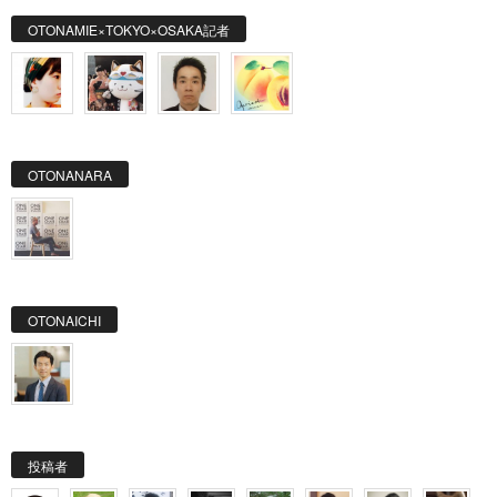
OTONAMIE×TOKYO×OSAKA記者
OTONANARA
OTONAICHI
投稿者