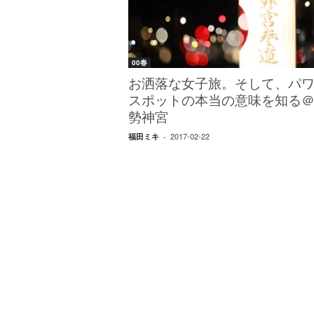
W
E
B
マ
00春
ガ
ジ
お洒落な女子旅。そして、パ
ン
スポットの本当の意味を知る
-
勢神宮
O
2017-02-22
福田ミキ
-
T
O
N
A
M
I
E
（
オ
ト
ナ
ミ