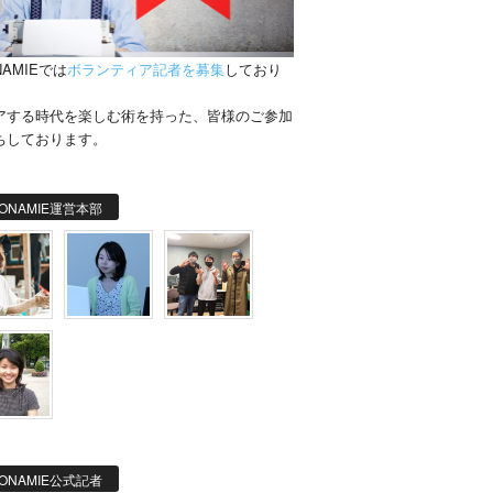
NAMIEでは
ボランティア記者を募集
しており
。
アする時代を楽しむ術を持った、皆様のご参加
ちしております。
ONAMIE運営本部
ONAMIE公式記者