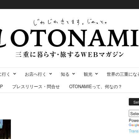
に行く
お店へ行く
知る
観光
世界の三重にな
P
プレスリリース・問合せ
OTONAMIEって、何なの？
Se
Powe
Trans