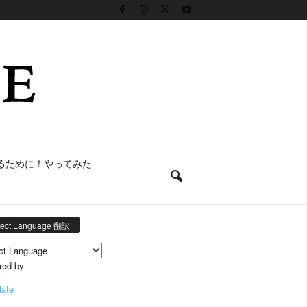
るために！やってみた
lect Language 翻訳
red by
late