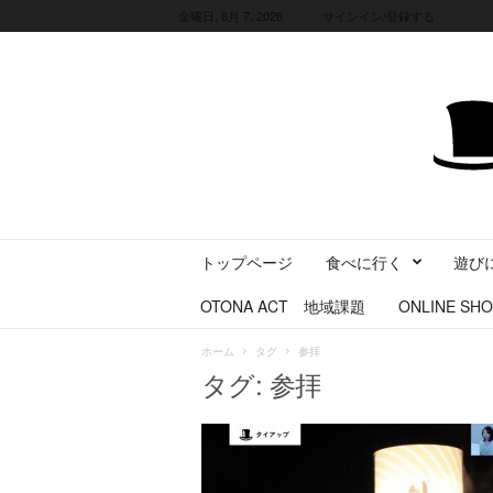
金曜日, 8月 7, 2026
サインイン/登録する
三
トップページ
食べに行く
遊び
重
県
OTONA ACT 地域課題
ONLINE SHO
に
暮
ホーム
タグ
参拝
ら
タグ: 参拝
す
・
旅
す
る