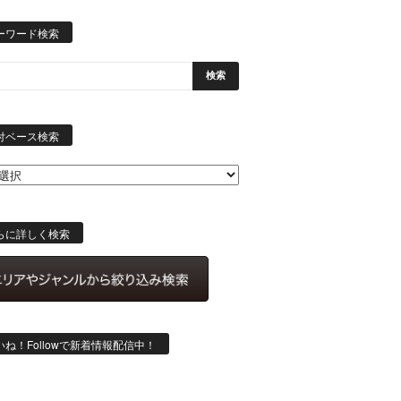
ーワード検索
日
付
付ベース検索
ベ
ー
ス
検
索
らに詳しく検索
いね！Followで新着情報配信中！