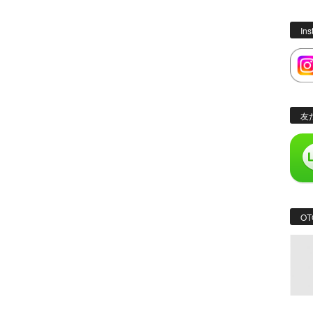
In
友
OT