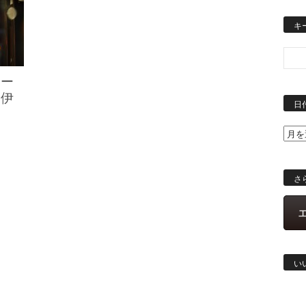
キ
ワー
＠伊
日
さ
い