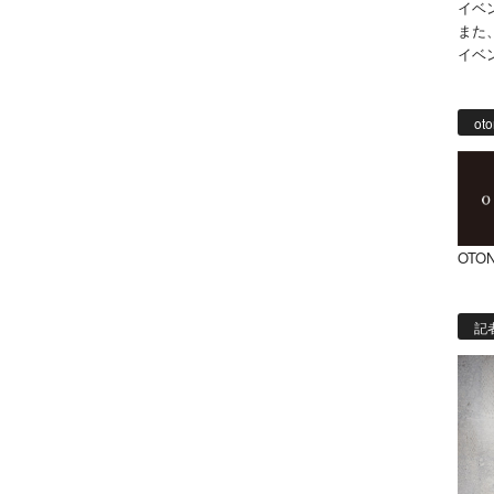
イベ
また
イベ
oto
OTON
記