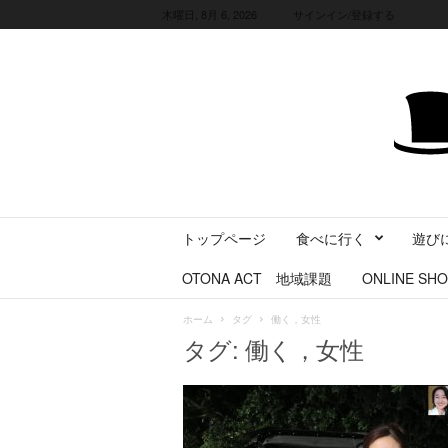
木曜日, 8月 6, 2026
サインイン/登録する
三
トップページ
食べに行く
遊び
重
県
OTONA ACT 地域課題
ONLINE SHO
に
暮
ホーム
タグ
働く，女性
ら
タグ: 働く，女性
す
・
旅
す
る