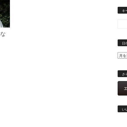
キ
きな
ろ
日
さ
い