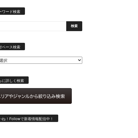
ーワード検索
日
付
付ベース検索
ベ
ー
ス
検
索
らに詳しく検索
いね！Followで新着情報配信中！