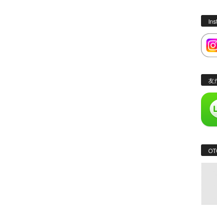
In
友
OT