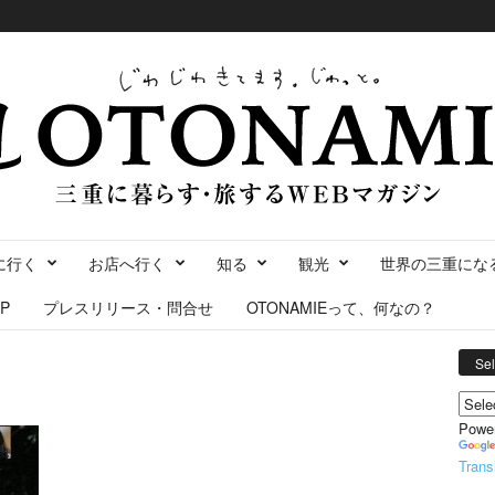
に行く
お店へ行く
知る
観光
世界の三重にな
P
プレスリリース・問合せ
OTONAMIEって、何なの？
Se
Powe
Trans