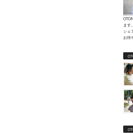
OTO
ます
シェ
お待
OT
OT