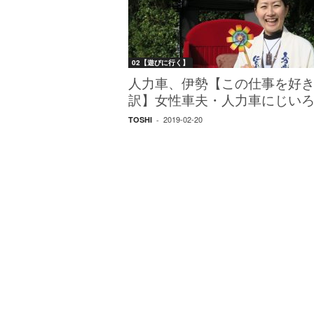
W
E
B
マ
02【遊びに行く】
ガ
ジ
人力車、伊勢【この仕事を好
ン
訳】女性車夫・人力車にじい
-
2019-02-20
TOSHI
-
O
T
O
N
A
M
I
E
（
オ
ト
ナ
ミ