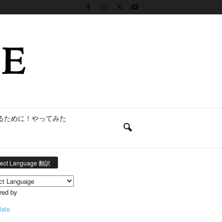
るために！やってみた
lect Language 翻訳
red by
late