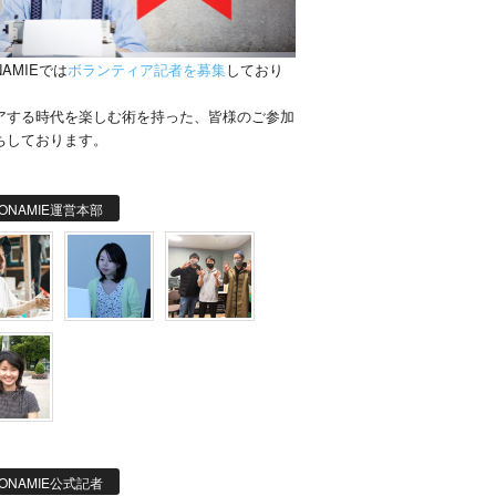
NAMIEでは
ボランティア記者を募集
しており
。
アする時代を楽しむ術を持った、皆様のご参加
ちしております。
ONAMIE運営本部
ONAMIE公式記者