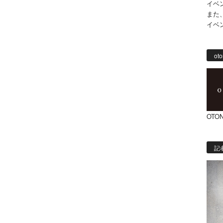
イベ
また
イベ
oto
OTON
記