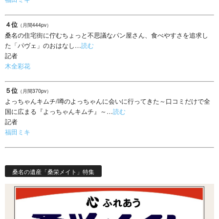
４位
（月間444pv）
桑名の住宅街に佇むちょっと不思議なパン屋さん、食べやすさを追求し
た「パヴェ」のおはなし…
読む
記者
木全彩花
５位
（月間370pv）
よっちゃんキムチ/噂のよっちゃんに会いに行ってきた～口コミだけで全
国に広まる『よっちゃんキムチ』～…
読む
記者
福田ミキ
桑名の遺産「桑栄メイト」特集