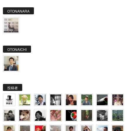
OTONANARA
OTONAICHI
投稿者