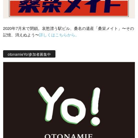
2020年7月末で閉鎖。哀愁漂う駅ビル、桑名の遺産「桑栄メイト」〜その
記憶、消えぬよう〜
詳しくはこちらから。
otonamieYo!参加者募集中