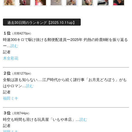
過去30日間のランキング【2025.10.11up】
１位
（月間4270pv）
時速300キロで駆け抜ける郵便配達員ー2025年 灼熱の鈴鹿8耐を振り返る
ー…
読む
記者
木全彩花
２位
（月間1270pv）
全貌は誰も知らない….江戸時代から続く謎行事「お月見どろぼう」がも
はやロマン…
読む
記者
福田ミキ
３位
（月間744pv）
時空も時間も溶ける玩具屋「いもや本店」…
読む
記者
福田ミキ