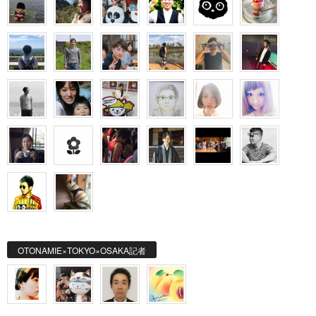
OTONAMIE×TOKYO×OSAKA記者