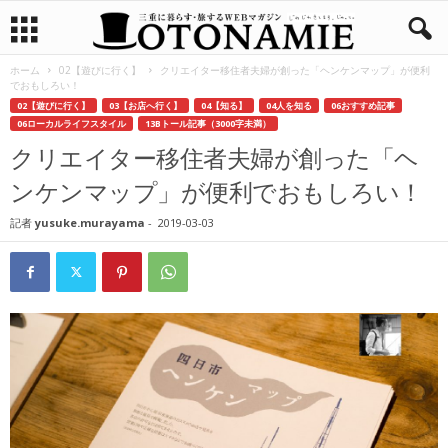
ホーム
02【遊びに行く】
クリエイター移住者夫婦が創った「ヘンケンマップ」が便利
でおもしろい！
02【遊びに行く】
03【お店へ行く】
04【知る】
04人を知る
06おすすめ記事
06ローカルライフスタイル
13Bトール記事（3000字未満）
クリエイター移住者夫婦が創った「ヘ
ンケンマップ」が便利でおもしろい！
記者
yusuke.murayama
-
2019-03-03