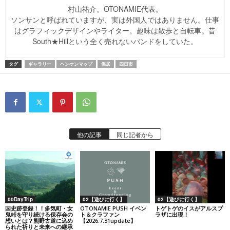
村山祐介。OTONAMIE代表。
ソンサンと呼ばれていますが、実は外国人ではありません。仕事
はグラフィックデザインやライター。趣味は散歩と自転車。昔
South★Hillという全く売れないバンドをしていた。
タグ
ギャラリー
ヘンケンマップ
侶居
四日市
他の記事
同じ記者から
00DayTrip
02【遊びに行く】
02【遊びに行く】
国史跡登録！！多気町・女
OTONAMIE PUSH イベン
トゲトゲのイスがアルスプ
鬼峠を守り続ける保存会の
ト＆クラファン
ラザに出現！
想いとは？熊野古道に込め
【2026.7.31update】
られた祈りと未来への継承