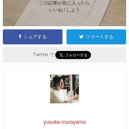
この記事が気に入ったら
いいね ! しよう
シェアする
ツイートする
Twitter で
yusuke.murayama