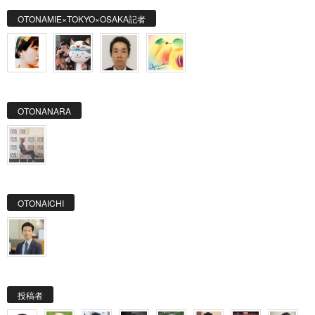
OTONAMIE×TOKYO×OSAKA記者
OTONANARA
OTONAICHI
投稿者