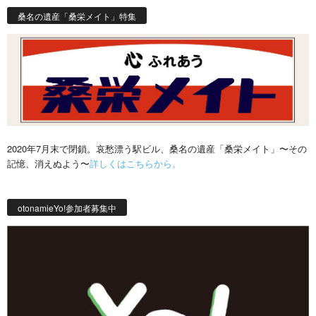
桑名の遺産「桑栄メイト」特集
2020年7月末で閉鎖。哀愁漂う駅ビル、桑名の遺産「桑栄メイト」〜その
記憶、消えぬよう〜
詳しくはこちらから。
otonamieYo!参加者募集中