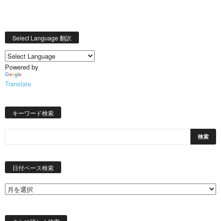
Select Language 翻訳
Powered by
Translate
キーワード検索
日
付
日付ベース検索
ベ
ー
ス
検
索