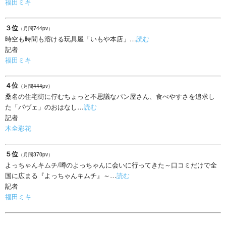
福田ミキ
３位
（月間744pv）
時空も時間も溶ける玩具屋「いもや本店」…
読む
記者
福田ミキ
４位
（月間444pv）
桑名の住宅街に佇むちょっと不思議なパン屋さん、食べやすさを追求し
た「パヴェ」のおはなし…
読む
記者
木全彩花
５位
（月間370pv）
よっちゃんキムチ/噂のよっちゃんに会いに行ってきた～口コミだけで全
国に広まる『よっちゃんキムチ』～…
読む
記者
福田ミキ