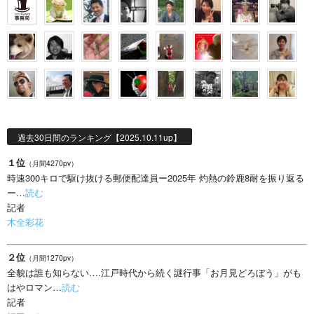
過去30日間のランキング【2025.10.11up】
１位
（月間4270pv）
時速300キロで駆け抜ける郵便配達員ー2025年 灼熱の鈴鹿8耐を振り返る
ー…
読む
記者
木全彩花
２位
（月間1270pv）
全貌は誰も知らない….江戸時代から続く謎行事「お月見どろぼう」がも
はやロマン…
読む
記者