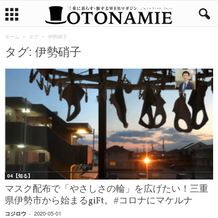
ホーム
タグ
伊勢硝子
タグ: 伊勢硝子
04【知る】
マスク配布で「やさしさの輪」を広げたい！三重
県伊勢市から始まるgiFt。#コロナにマケルナ
2020-05-01
コジロウ
-