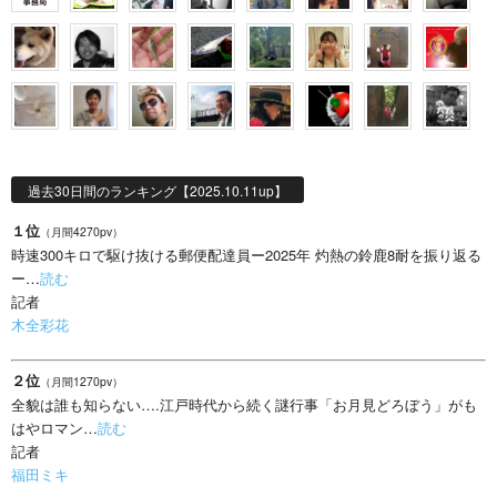
過去30日間のランキング【2025.10.11up】
１位
（月間4270pv）
時速300キロで駆け抜ける郵便配達員ー2025年 灼熱の鈴鹿8耐を振り返る
ー…
読む
記者
木全彩花
２位
（月間1270pv）
全貌は誰も知らない….江戸時代から続く謎行事「お月見どろぼう」がも
はやロマン…
読む
記者
福田ミキ