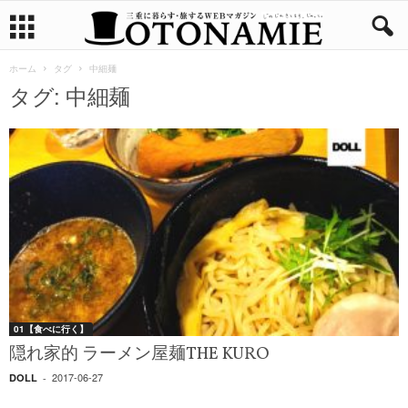
ホーム
タグ
中細麺
タグ: 中細麺
01【食べに行く】
隠れ家的 ラーメン屋麺THE KURO
2017-06-27
DOLL
-