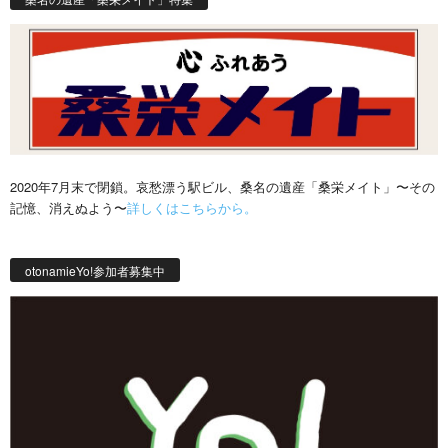
2020年7月末で閉鎖。哀愁漂う駅ビル、桑名の遺産「桑栄メイト」〜その
記憶、消えぬよう〜
詳しくはこちらから。
otonamieYo!参加者募集中