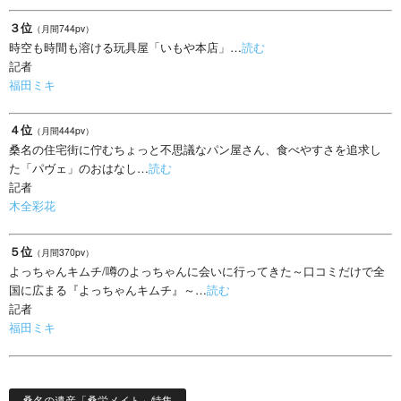
３位
（月間744pv）
時空も時間も溶ける玩具屋「いもや本店」…
読む
記者
福田ミキ
４位
（月間444pv）
桑名の住宅街に佇むちょっと不思議なパン屋さん、食べやすさを追求し
た「パヴェ」のおはなし…
読む
記者
木全彩花
５位
（月間370pv）
よっちゃんキムチ/噂のよっちゃんに会いに行ってきた～口コミだけで全
国に広まる『よっちゃんキムチ』～…
読む
記者
福田ミキ
桑名の遺産「桑栄メイト」特集