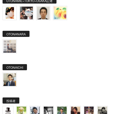
OTONAMIE×TOKYO×OSAKA記者
OTONANARA
OTONAICHI
投稿者