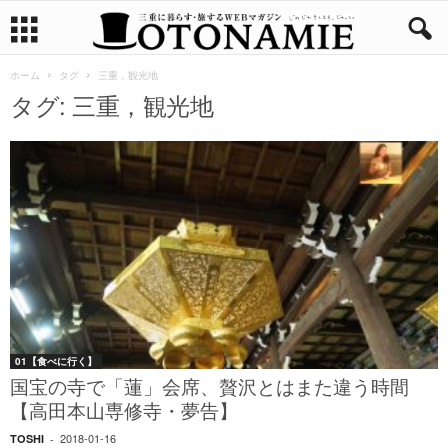
ホーム
タグ
三重，観光地
タグ: 三重，観光地
01【食べに行く】
国宝の寺で「蓮」会席、贅沢とはまた違う時間
【高田本山専修寺・夢告】
2018-01-16
TOSHI
-