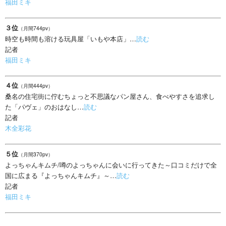
福田ミキ
３位
（月間744pv）
時空も時間も溶ける玩具屋「いもや本店」…
読む
記者
福田ミキ
４位
（月間444pv）
桑名の住宅街に佇むちょっと不思議なパン屋さん、食べやすさを追求し
た「パヴェ」のおはなし…
読む
記者
木全彩花
５位
（月間370pv）
よっちゃんキムチ/噂のよっちゃんに会いに行ってきた～口コミだけで全
国に広まる『よっちゃんキムチ』～…
読む
記者
福田ミキ