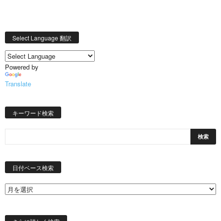
Select Language 翻訳
Powered by
Translate
キーワード検索
日
付
日付ベース検索
ベ
ー
ス
検
索