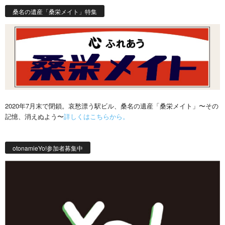
桑名の遺産「桑栄メイト」特集
2020年7月末で閉鎖。哀愁漂う駅ビル、桑名の遺産「桑栄メイト」〜その
記憶、消えぬよう〜
詳しくはこちらから。
otonamieYo!参加者募集中