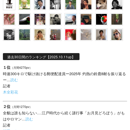
過去30日間のランキング【2025.10.11up】
１位
（月間4270pv）
時速300キロで駆け抜ける郵便配達員ー2025年 灼熱の鈴鹿8耐を振り返る
ー…
読む
記者
木全彩花
２位
（月間1270pv）
全貌は誰も知らない….江戸時代から続く謎行事「お月見どろぼう」がも
はやロマン…
読む
記者