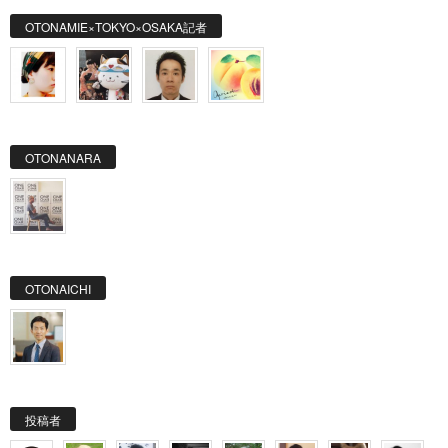
OTONAMIE×TOKYO×OSAKA記者
OTONANARA
OTONAICHI
投稿者