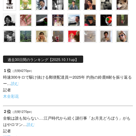
過去30日間のランキング【2025.10.11up】
１位
（月間4270pv）
時速300キロで駆け抜ける郵便配達員ー2025年 灼熱の鈴鹿8耐を振り返る
ー…
読む
記者
木全彩花
２位
（月間1270pv）
全貌は誰も知らない….江戸時代から続く謎行事「お月見どろぼう」がも
はやロマン…
読む
記者