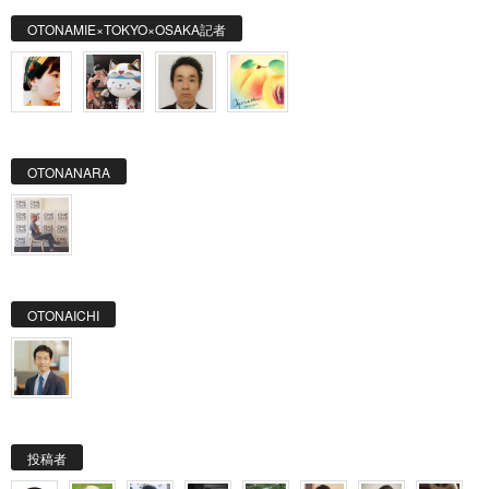
OTONAMIE×TOKYO×OSAKA記者
OTONANARA
OTONAICHI
投稿者