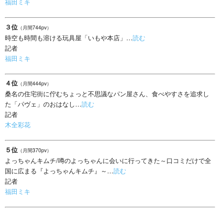
福田ミキ
３位
（月間744pv）
時空も時間も溶ける玩具屋「いもや本店」…
読む
記者
福田ミキ
４位
（月間444pv）
桑名の住宅街に佇むちょっと不思議なパン屋さん、食べやすさを追求し
た「パヴェ」のおはなし…
読む
記者
木全彩花
５位
（月間370pv）
よっちゃんキムチ/噂のよっちゃんに会いに行ってきた～口コミだけで全
国に広まる『よっちゃんキムチ』～…
読む
記者
福田ミキ