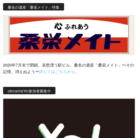
桑名の遺産「桑栄メイト」特集
2020年7月末で閉鎖。哀愁漂う駅ビル、桑名の遺産「桑栄メイト」〜その
記憶、消えぬよう〜
詳しくはこちらから。
otonamieYo!参加者募集中