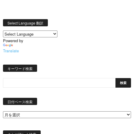
Select Language 翻訳
Powered by
Translate
キーワード検索
日
付
日付ベース検索
ベ
ー
ス
検
索