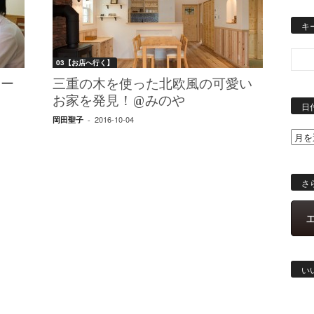
キ
03【お店へ行く】
ポー
三重の木を使った北欧風の可愛い
お家を発見！@みのや
日
2016-10-04
岡田聖子
-
さ
い