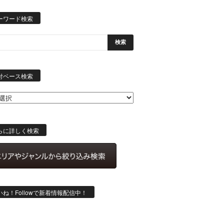
ーワード検索
日
付
付ベース検索
ベ
ー
ス
検
索
らに詳しく検索
いね！Followで新着情報配信中！