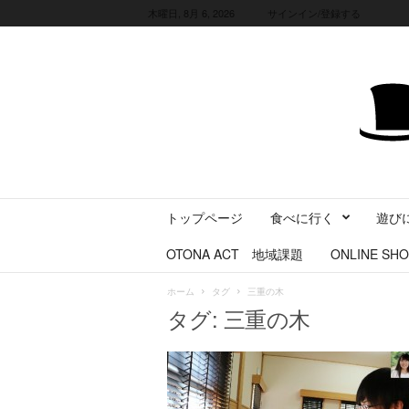
木曜日, 8月 6, 2026
サインイン/登録する
三
トップページ
食べに行く
遊び
重
県
OTONA ACT 地域課題
ONLINE SHO
に
暮
ホーム
タグ
三重の木
ら
タグ: 三重の木
す
・
旅
す
る