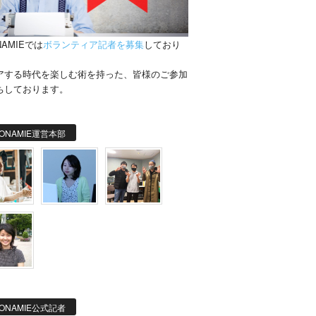
NAMIEでは
ボランティア記者を募集
しており
。
アする時代を楽しむ術を持った、皆様のご参加
ちしております。
ONAMIE運営本部
ONAMIE公式記者