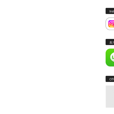
In
友
OT