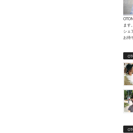
OTO
ます
シェ
お待
OT
OT