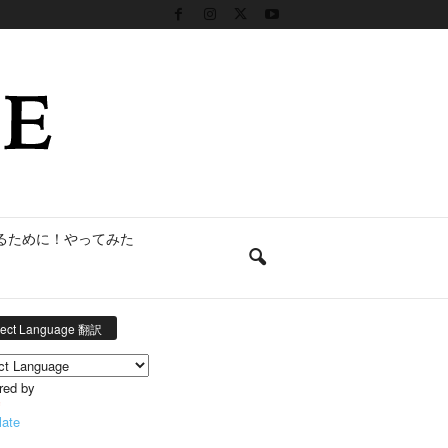
るために！やってみた
lect Language 翻訳
red by
late