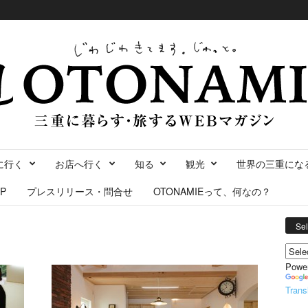
に行く
お店へ行く
知る
観光
世界の三重にな
P
プレスリリース・問合せ
OTONAMIEって、何なの？
Se
Powe
Trans