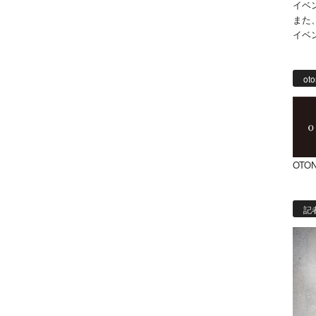
イベ
また
イベ
oto
OTON
記