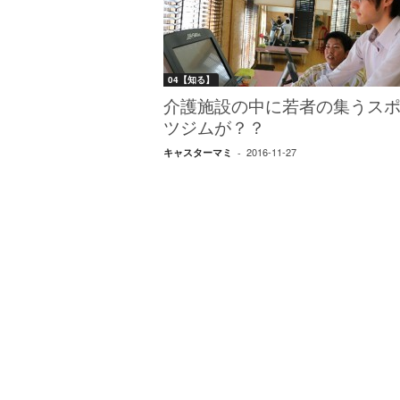
W
E
B
マ
04【知る】
ガ
ジ
介護施設の中に若者の集うス
ン
ツジムが？？
-
2016-11-27
キャスターマミ
-
O
T
O
N
A
M
I
E
（
オ
ト
ナ
ミ