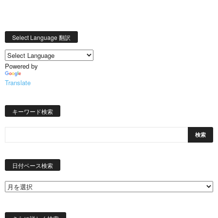
Select Language 翻訳
Powered by
Translate
キーワード検索
日
付
日付ベース検索
ベ
ー
ス
検
索