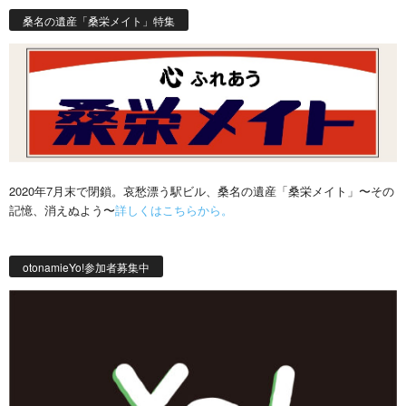
桑名の遺産「桑栄メイト」特集
2020年7月末で閉鎖。哀愁漂う駅ビル、桑名の遺産「桑栄メイト」〜その
記憶、消えぬよう〜
詳しくはこちらから。
otonamieYo!参加者募集中