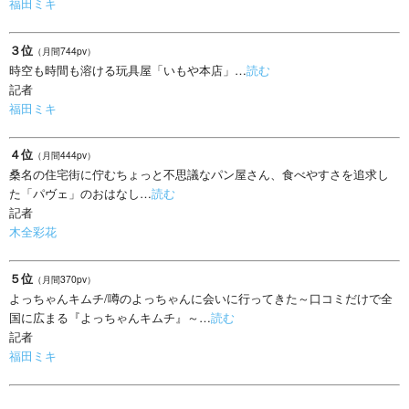
福田ミキ
３位
（月間744pv）
時空も時間も溶ける玩具屋「いもや本店」…
読む
記者
福田ミキ
４位
（月間444pv）
桑名の住宅街に佇むちょっと不思議なパン屋さん、食べやすさを追求し
た「パヴェ」のおはなし…
読む
記者
木全彩花
５位
（月間370pv）
よっちゃんキムチ/噂のよっちゃんに会いに行ってきた～口コミだけで全
国に広まる『よっちゃんキムチ』～…
読む
記者
福田ミキ