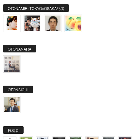
OTONAMIE×TOKYO×OSAKA記者
OTONANARA
OTONAICHI
投稿者