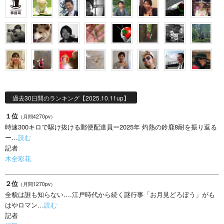
過去30日間のランキング【2025.10.11up】
１位
（月間4270pv）
時速300キロで駆け抜ける郵便配達員ー2025年 灼熱の鈴鹿8耐を振り返る
ー…
読む
記者
木全彩花
２位
（月間1270pv）
全貌は誰も知らない….江戸時代から続く謎行事「お月見どろぼう」がも
はやロマン…
読む
記者