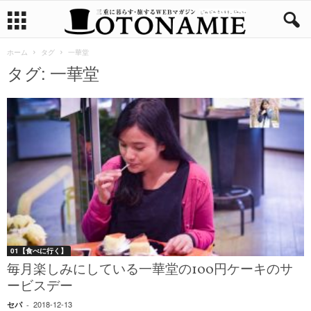
ホーム
タグ
一華堂
タグ: 一華堂
01【食べに行く】
毎月楽しみにしている一華堂の100円ケーキのサ
ービスデー
2018-12-13
セパ
-