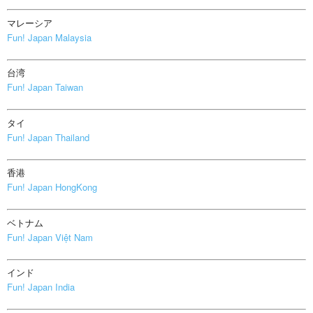
マレーシア
Fun! Japan Malaysia
台湾
Fun! Japan Taiwan
タイ
Fun! Japan Thailand
香港
Fun! Japan HongKong
ベトナム
Fun! Japan Việt Nam
インド
Fun! Japan India