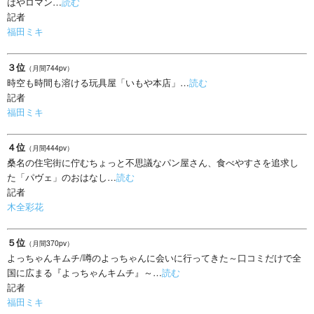
はやロマン…
読む
記者
福田ミキ
３位
（月間744pv）
時空も時間も溶ける玩具屋「いもや本店」…
読む
記者
福田ミキ
４位
（月間444pv）
桑名の住宅街に佇むちょっと不思議なパン屋さん、食べやすさを追求し
た「パヴェ」のおはなし…
読む
記者
木全彩花
５位
（月間370pv）
よっちゃんキムチ/噂のよっちゃんに会いに行ってきた～口コミだけで全
国に広まる『よっちゃんキムチ』～…
読む
記者
福田ミキ