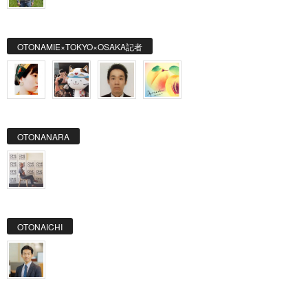
OTONAMIE×TOKYO×OSAKA記者
OTONANARA
OTONAICHI