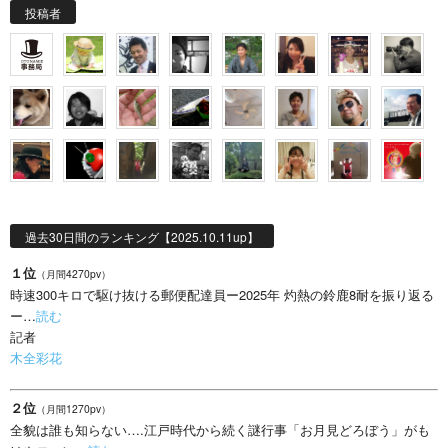
投稿者
過去30日間のランキング【2025.10.11up】
１位
（月間4270pv）
時速300キロで駆け抜ける郵便配達員ー2025年 灼熱の鈴鹿8耐を振り返る
ー…
読む
記者
木全彩花
２位
（月間1270pv）
全貌は誰も知らない….江戸時代から続く謎行事「お月見どろぼう」がも