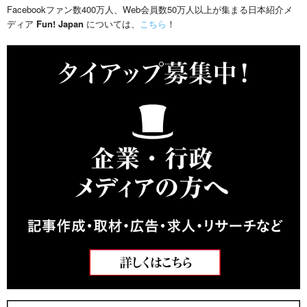
Facebookファン数400万人、Web会員数50万人以上が集まる日本紹介メ
ディア
Fun! Japan
については、
こちら
！