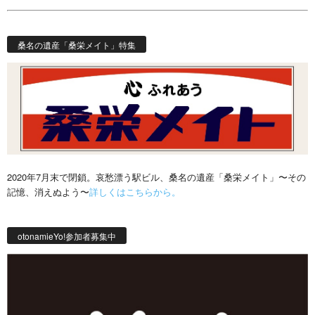
桑名の遺産「桑栄メイト」特集
2020年7月末で閉鎖。哀愁漂う駅ビル、桑名の遺産「桑栄メイト」〜その
記憶、消えぬよう〜
詳しくはこちらから。
otonamieYo!参加者募集中