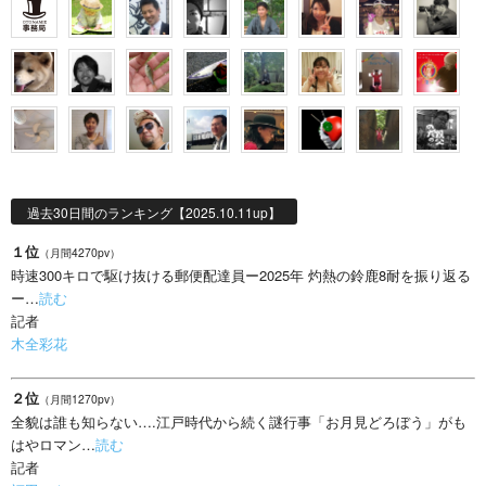
過去30日間のランキング【2025.10.11up】
１位
（月間4270pv）
時速300キロで駆け抜ける郵便配達員ー2025年 灼熱の鈴鹿8耐を振り返る
ー…
読む
記者
木全彩花
２位
（月間1270pv）
全貌は誰も知らない….江戸時代から続く謎行事「お月見どろぼう」がも
はやロマン…
読む
記者