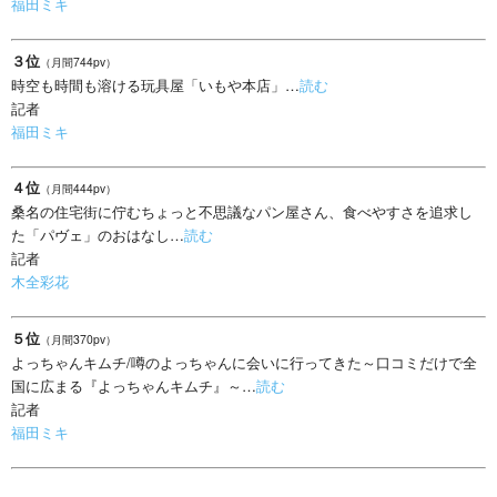
福田ミキ
３位
（月間744pv）
時空も時間も溶ける玩具屋「いもや本店」…
読む
記者
福田ミキ
４位
（月間444pv）
桑名の住宅街に佇むちょっと不思議なパン屋さん、食べやすさを追求し
た「パヴェ」のおはなし…
読む
記者
木全彩花
５位
（月間370pv）
よっちゃんキムチ/噂のよっちゃんに会いに行ってきた～口コミだけで全
国に広まる『よっちゃんキムチ』～…
読む
記者
福田ミキ