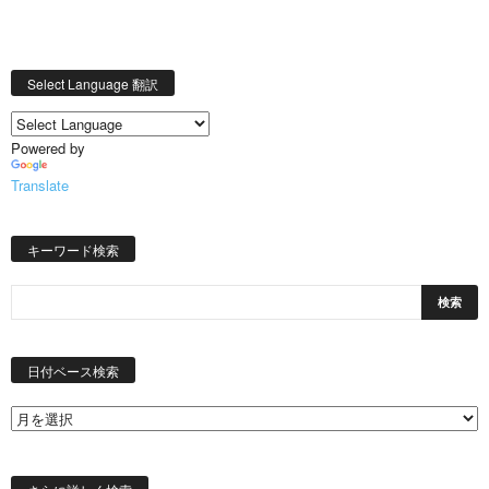
Select Language 翻訳
Powered by
Translate
キーワード検索
日
付
日付ベース検索
ベ
ー
ス
検
索