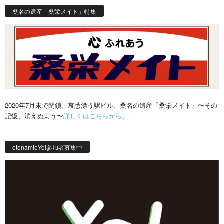
桑名の遺産「桑栄メイト」特集
2020年7月末で閉鎖。哀愁漂う駅ビル、桑名の遺産「桑栄メイト」〜その
記憶、消えぬよう〜
詳しくはこちらから。
otonamieYo!参加者募集中