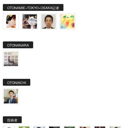
OTONAMIE×TOKYO×OSAKA記者
OTONANARA
OTONAICHI
投稿者