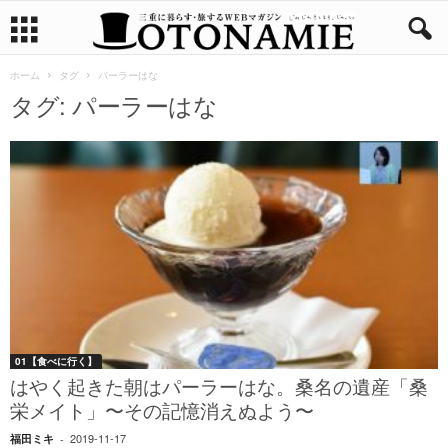
ホーム
タグ
パーラーはな
タグ: パーラーはな
01【食べに行く】
はやく起きた朝はパーラーはな。桑名の遺産「桑
栄メイト」〜その記憶消えぬよう〜
2019-11-17
福田ミキ
-