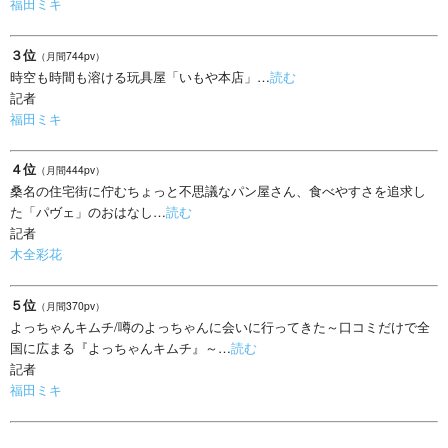
福田ミキ
３位
（月間744pv）
時空も時間も溶ける玩具屋「いもや本店」…
読む
記者
福田ミキ
４位
（月間444pv）
桑名の住宅街に佇むちょっと不思議なパン屋さん、食べやすさを追求し
た「パヴェ」のおはなし…
読む
記者
木全彩花
５位
（月間370pv）
よっちゃんキムチ/噂のよっちゃんに会いに行ってきた～口コミだけで全
国に広まる『よっちゃんキムチ』～…
読む
記者
福田ミキ