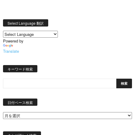
Select Language 翻訳
Powered by
Translate
キーワード検索
日
付
日付ベース検索
ベ
ー
ス
検
索