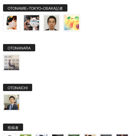
OTONAMIE×TOKYO×OSAKA記者
OTONANARA
OTONAICHI
投稿者