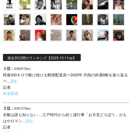
過去30日間のランキング【2025.10.11up】
１位
（月間4270pv）
時速300キロで駆け抜ける郵便配達員ー2025年 灼熱の鈴鹿8耐を振り返る
ー…
読む
記者
木全彩花
２位
（月間1270pv）
全貌は誰も知らない….江戸時代から続く謎行事「お月見どろぼう」がも
はやロマン…
読む
記者