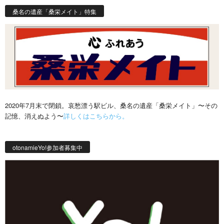
桑名の遺産「桑栄メイト」特集
2020年7月末で閉鎖。哀愁漂う駅ビル、桑名の遺産「桑栄メイト」〜その
記憶、消えぬよう〜
詳しくはこちらから。
otonamieYo!参加者募集中