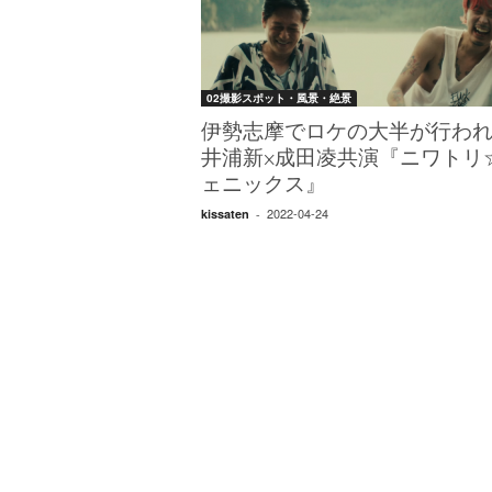
W
E
B
マ
02撮影スポット・風景・絶景
ガ
ジ
伊勢志摩でロケの大半が行わ
ン
井浦新×成田凌共演『ニワトリ
-
ェニックス』
O
2022-04-24
kissaten
-
T
O
N
A
M
I
E
（
オ
ト
ナ
ミ