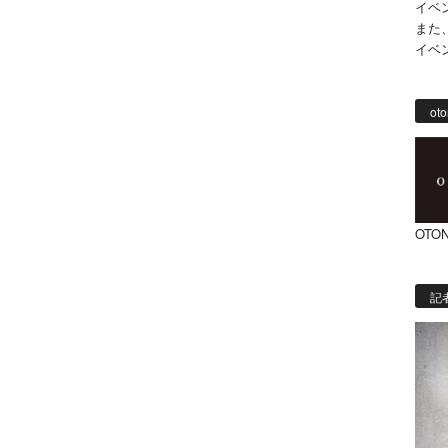
イベ
また
イベ
oto
OTON
記