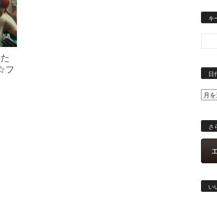
キ
れた
☆フ
日
さ
い