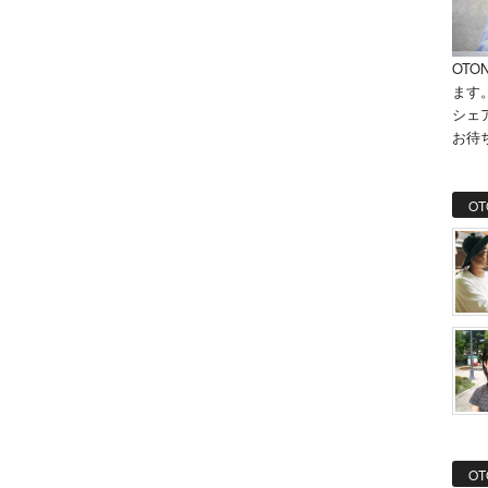
OTO
ます
シェ
お待
OT
OT