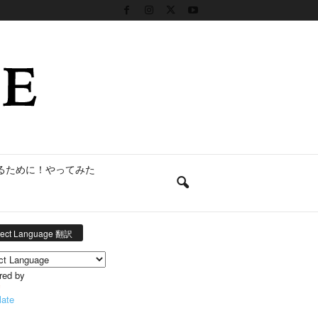
るために！やってみた
lect Language 翻訳
red by
late