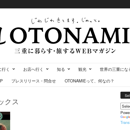
に行く
お店へ行く
知る
観光
世界の三重にな
P
プレスリリース・問合せ
OTONAMIEって、何なの？
Se
ックス
Powe
Trans