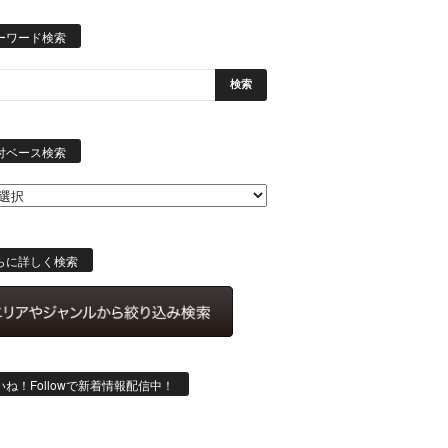
ーワード検索
日
付
付ベース検索
ベ
ー
ス
検
索
らに詳しく検索
いね！Followで新着情報配信中！