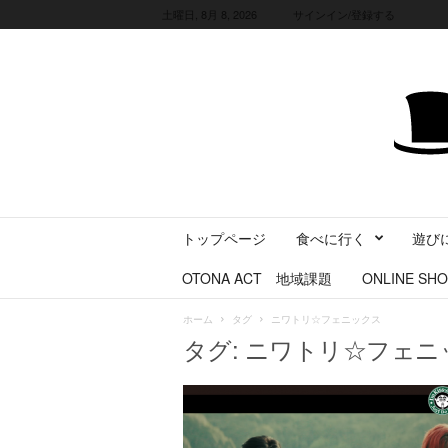
土曜日, 8月 8, 2026
サインイン/登録する
三
トップページ
食べに行く
遊び
重
県
OTONA ACT 地域課題
ONLINE SHO
に
暮
ホーム
タグ
ニワトリ☆フェニックス
ら
タグ: ニワトリ☆フェニ
す
・
旅
す
る