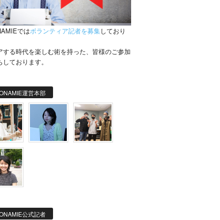
NAMIEでは
ボランティア記者を募集
しており
。
アする時代を楽しむ術を持った、皆様のご参加
ちしております。
ONAMIE運営本部
ONAMIE公式記者