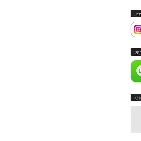
In
友
OT