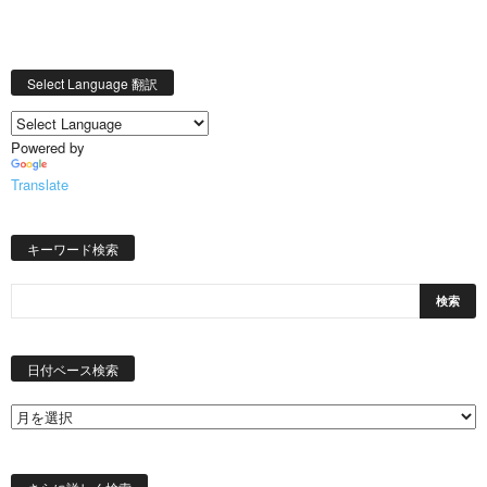
Select Language 翻訳
Powered by
Translate
キーワード検索
日
付
日付ベース検索
ベ
ー
ス
検
索