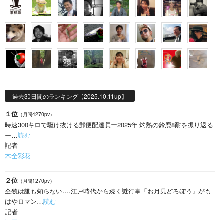
過去30日間のランキング【2025.10.11up】
１位
（月間4270pv）
時速300キロで駆け抜ける郵便配達員ー2025年 灼熱の鈴鹿8耐を振り返る
ー…
読む
記者
木全彩花
２位
（月間1270pv）
全貌は誰も知らない….江戸時代から続く謎行事「お月見どろぼう」がも
はやロマン…
読む
記者