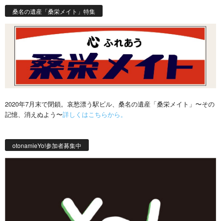
桑名の遺産「桑栄メイト」特集
2020年7月末で閉鎖。哀愁漂う駅ビル、桑名の遺産「桑栄メイト」〜その
記憶、消えぬよう〜
詳しくはこちらから。
otonamieYo!参加者募集中