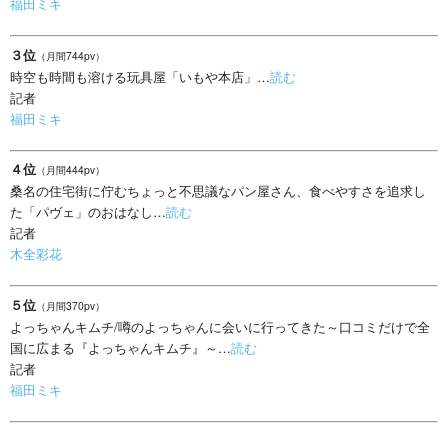
福田ミキ
３位
（月間744pv）
時空も時間も溶ける玩具屋「いもや本店」…
読む
記者
福田ミキ
４位
（月間444pv）
桑名の住宅街に佇むちょっと不思議なパン屋さん、食べやすさを追求し
た「パヴェ」のおはなし…
読む
記者
木全彩花
５位
（月間370pv）
よっちゃんキムチ/噂のよっちゃんに会いに行ってきた～口コミだけで全
国に広まる『よっちゃんキムチ』～…
読む
記者
福田ミキ