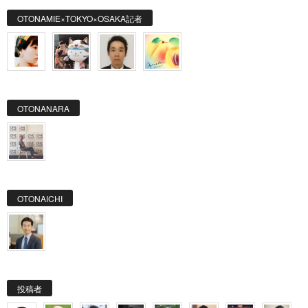
OTONAMIE×TOKYO×OSAKA記者
OTONANARA
OTONAICHI
投稿者