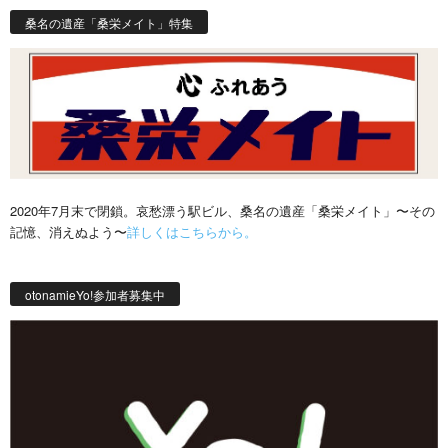
桑名の遺産「桑栄メイト」特集
2020年7月末で閉鎖。哀愁漂う駅ビル、桑名の遺産「桑栄メイト」〜その
記憶、消えぬよう〜
詳しくはこちらから。
otonamieYo!参加者募集中