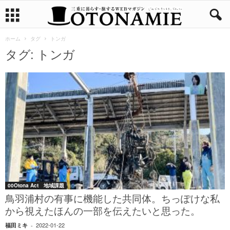
ホーム
タグ
トンガ
タグ: トンガ
00Otona Act 地域課題
鳥羽浦村の有事に機能した共同体。ちっぽけな私
から視えたほんの一部を伝えたいと思った。
2022-01-22
福田ミキ
-