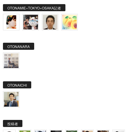
OTONAMIE×TOKYO×OSAKA記者
OTONANARA
OTONAICHI
投稿者