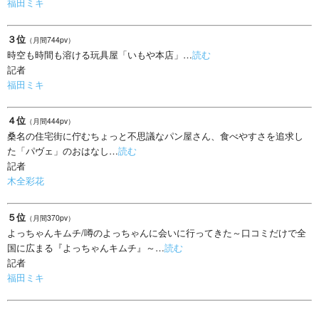
福田ミキ
３位
（月間744pv）
時空も時間も溶ける玩具屋「いもや本店」…
読む
記者
福田ミキ
４位
（月間444pv）
桑名の住宅街に佇むちょっと不思議なパン屋さん、食べやすさを追求し
た「パヴェ」のおはなし…
読む
記者
木全彩花
５位
（月間370pv）
よっちゃんキムチ/噂のよっちゃんに会いに行ってきた～口コミだけで全
国に広まる『よっちゃんキムチ』～…
読む
記者
福田ミキ