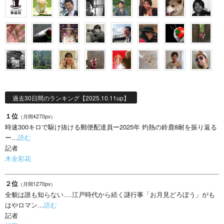
過去30日間のランキング【2025.10.11up】
１位
（月間4270pv）
時速300キロで駆け抜ける郵便配達員ー2025年 灼熱の鈴鹿8耐を振り返る
ー…
読む
記者
木全彩花
２位
（月間1270pv）
全貌は誰も知らない….江戸時代から続く謎行事「お月見どろぼう」がも
はやロマン…
読む
記者