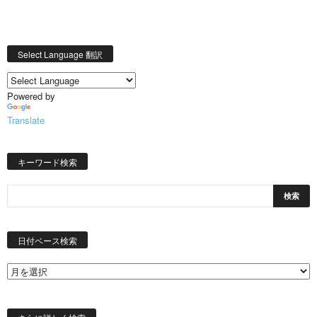
Select Language 翻訳
Powered by
Translate
キーワード検索
日
付
日付ベース検索
ベ
ー
ス
検
索