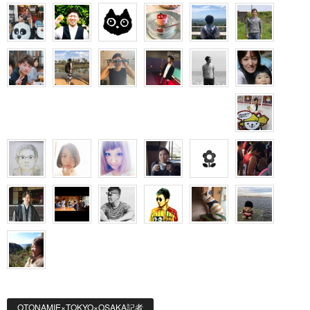
OTONAMIE×TOKYO×OSAKA記者