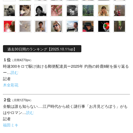
過去30日間のランキング【2025.10.11up】
１位
（月間4270pv）
時速300キロで駆け抜ける郵便配達員ー2025年 灼熱の鈴鹿8耐を振り返る
ー…
読む
記者
木全彩花
２位
（月間1270pv）
全貌は誰も知らない….江戸時代から続く謎行事「お月見どろぼう」がも
はやロマン…
読む
記者
福田ミキ