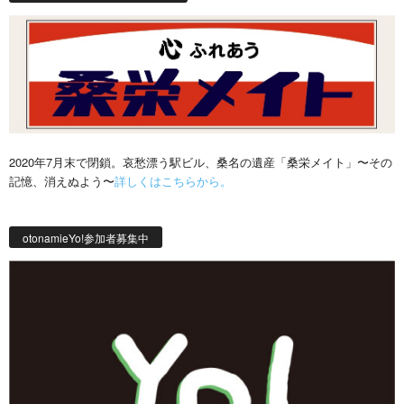
2020年7月末で閉鎖。哀愁漂う駅ビル、桑名の遺産「桑栄メイト」〜その
記憶、消えぬよう〜
詳しくはこちらから。
otonamieYo!参加者募集中