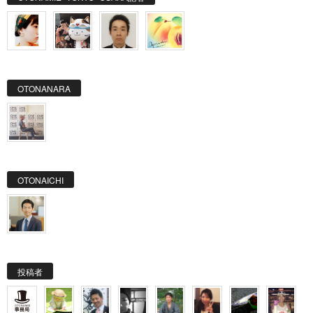
OTONANARA
OTONAICHI
投稿者