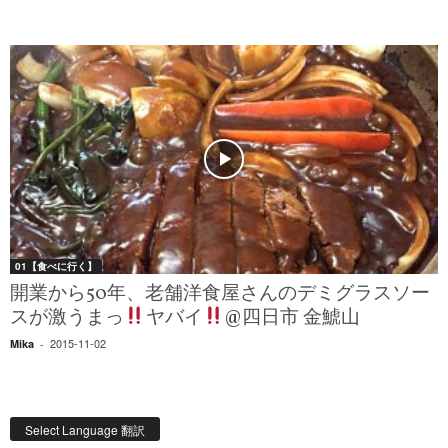
01【食べに行く】
開業から50年、老舗洋食屋さんのデミグラスソー
スが激うまっ
ヤバイ
@四日市 金鯱山
2015-11-02
Mika
-
Select Language 翻訳