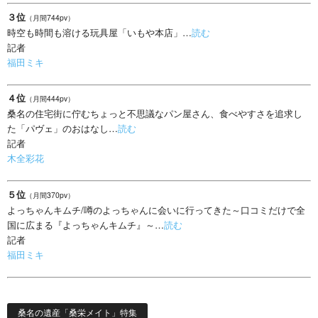
３位
（月間744pv）
時空も時間も溶ける玩具屋「いもや本店」…
読む
記者
福田ミキ
４位
（月間444pv）
桑名の住宅街に佇むちょっと不思議なパン屋さん、食べやすさを追求し
た「パヴェ」のおはなし…
読む
記者
木全彩花
５位
（月間370pv）
よっちゃんキムチ/噂のよっちゃんに会いに行ってきた～口コミだけで全
国に広まる『よっちゃんキムチ』～…
読む
記者
福田ミキ
桑名の遺産「桑栄メイト」特集