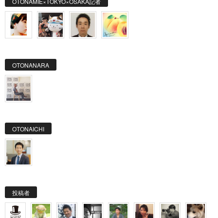
OTONAMIE×TOKYO×OSAKA記者
OTONANARA
OTONAICHI
投稿者