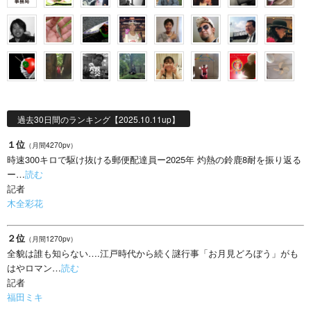
過去30日間のランキング【2025.10.11up】
１位
（月間4270pv）
時速300キロで駆け抜ける郵便配達員ー2025年 灼熱の鈴鹿8耐を振り返る
ー…
読む
記者
木全彩花
２位
（月間1270pv）
全貌は誰も知らない….江戸時代から続く謎行事「お月見どろぼう」がも
はやロマン…
読む
記者
福田ミキ