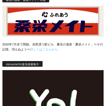
2020年7月末で閉鎖。哀愁漂う駅ビル、桑名の遺産「桑栄メイト」〜その
記憶、消えぬよう〜
詳しくはこちらから。
otonamieYo!参加者募集中